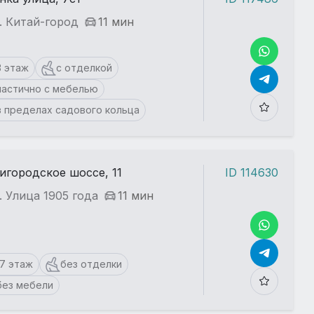
. Китай-город
11 мин
3 этаж
с отделкой
частично с мебелью
в пределах садового кольца
игородское шоссе, 11
ID 114630
. Улица 1905 года
11 мин
17 этаж
без отделки
без мебели