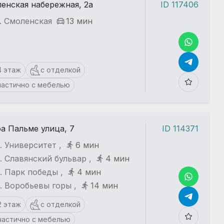
енская набережная, 2а
ID 117406
. Смоленская
13 мин
4 этаж
с отделкой
частично с мебелью
а Пальме улица, 7
ID 114371
. Университет ,
6 мин
. Славянский бульвар ,
4 мин
. Парк победы ,
4 мин
. Воробьевы горы ,
14 мин
2 этаж
с отделкой
частично с мебелью