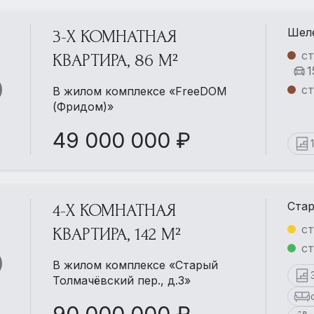
Шеле
3-Х КОМНАТНАЯ
с
КВАРТИРА, 86 М²
1
с
В жилом комплексе «FreeDOM
(Фридом)»
49 000 000 ₽
Стар
4-Х КОМНАТНАЯ
ст
КВАРТИРА, 142 М²
ст
В жилом комплексе «Старый
Толмачёвский пер., д.3»