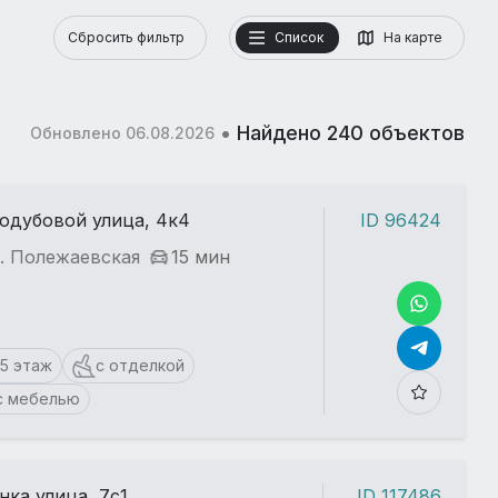
Сбросить фильтр
Список
На карте
•
Найдено 240 объектов
Обновлено 06.08.2026
одубовой улица, 4к4
ID 96424
. Полежаевская
15 мин
15 этаж
с отделкой
с мебелью
нка улица, 7с1
ID 117486