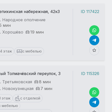
пихинская набережная, 42к3
ID 117422
т. Народное ополчение
5 мин
т. Хорошёво
19 мин
14 этаж
с мебелью
ый Толмачёвский переулок, 3
ID 115326
. Третьяковская
8 мин
. Новокузнецкая
7 мин
3 этаж
с отделкой
с мебелью