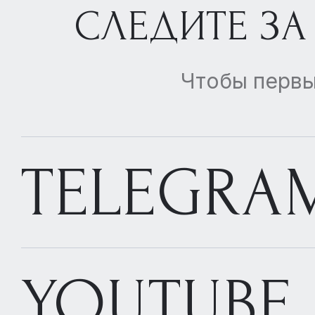
СЛЕДИТЕ ЗА
333 000 000 ₽
ст. Улица 1905 года
Чтобы первы
4 спальни
278 м²
17 Этаж
6 комнат
без отделки
TELEGRA
YOUTUBE