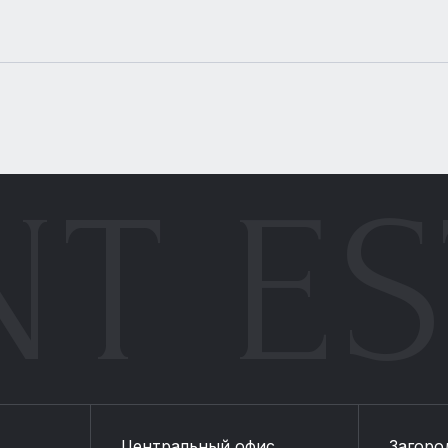
NT ES
Центральный офис
Загоро