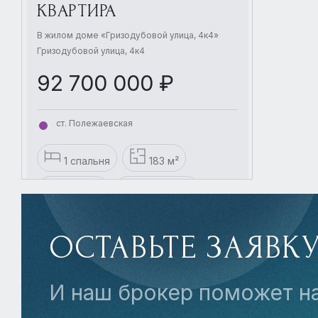
КВАРТИРА
В жилом доме «Гризодубовой улица, 4к4»
Гризодубовой улица, 4к4
92 700 000 ₽
ст. Полежаевская
1 спальня
183 м²
15 Этаж
3 комнаты
с отделкой
ОСТАВЬТЕ ЗАЯВК
И наш брокер поможет н