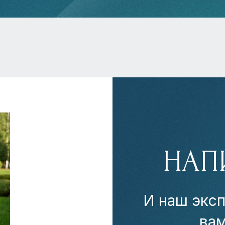
НАП
И наш эксп
ва