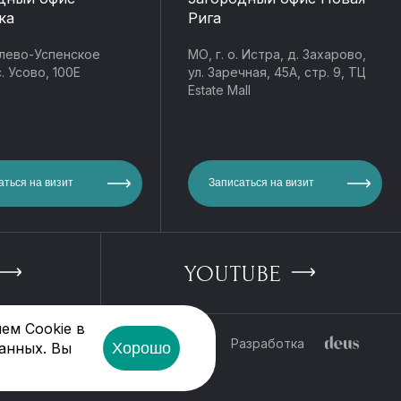
ка
Рига
лево-Успенское
МО, г. о. Истра, д. Захарово,
. Усово, 100Е
ул. Заречная, 45А, стр. 9, ТЦ
Estate Mall
аться на визит
Записаться на визит
YOUTUBE
ем Cookie в
ности
Разработка
Хорошо
анных. Вы