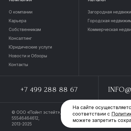
О компании
Загородная недвиж
Карьера
Городская недвижи
Собственникам
Коммерческая недв
Консалтинг
Юридические услуги
ID 1545035
Новости и Обзоры
Контакты
КВАРТИРА
В жилом комплексе «Старый Толмачёвский
пер., д.3»
+7 499 288 88 67
INFO@
Старый Толмачёвский переулок, 3
90 000 000 ₽
На сайте осуществляетс
© ООО «Пойнт эстейт», ИНН
Политика обраб
соответствии с
Полити
55546464612,
данных
можете запретить сохра
ст. Новокузнецкая
2013-2025