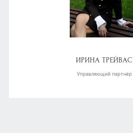
3 Этаж
3 комнаты
с отделкой
ИРИНА ТРЕЙВАС
Управляющий партнёр
ID 1534401
КВАРТИРА
В жилом комплексе «ELEVEN (Элевен)»
Звенигородское шоссе, 11