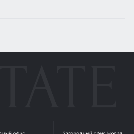
TATE
дный офис
Загородный офис Новая