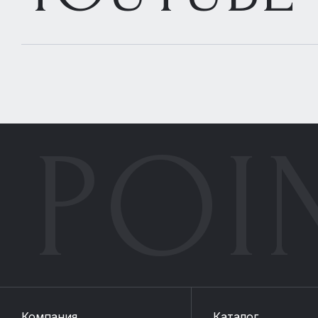
ID 1583702
КВАРТИРА
В жилом комплексе «FreeDOM (Фридом)»
Шелепихинская набережная, 42к3
POI
49 000 000 ₽
ст. Хорошёво
2 спальни
86 м²
14 Этаж
3 комнаты
Компания
Каталог