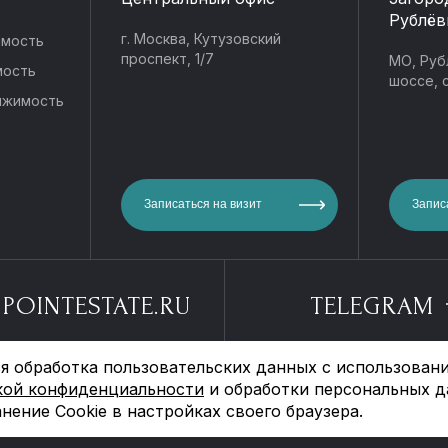
Рублёв
г. Москва, Кутузовский
имость
проспект, 1/7
МО, Руб
мость
шоссе, с
ижимость
Записаться на визит
Запис
POINTESTATE.RU
TELEGRAM
я обработка пользовательских данных с использовани
отки персональных
Политика конфиденциаль
кой конфиденциальности
и обработки персональных д
нение Cookie в настройках своего браузера.