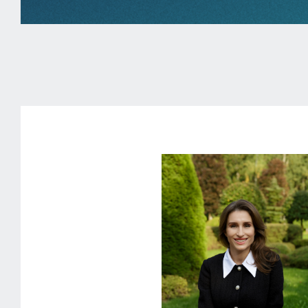
ID 1584623
КВАРТИРА
В жилом комплексе «Дом с Атлантами»
Солянка улица, 7с1
230 000 000 ₽
ст. Китай-город
2 спальни
106.8 м²