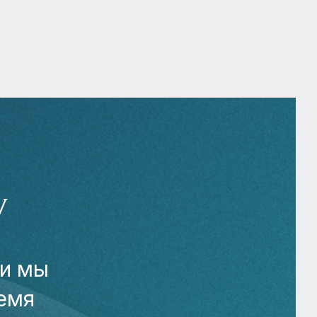
У
 и мы
емя