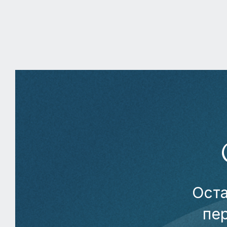
Оста
пе