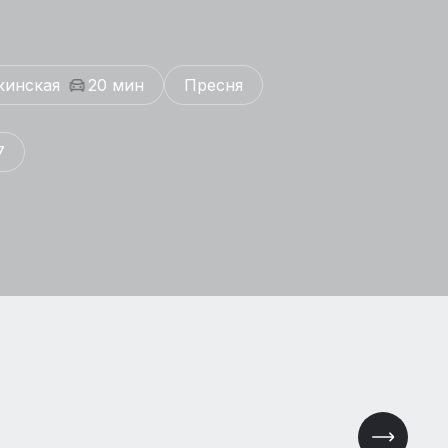
кинская
20 мин
Пресня
7