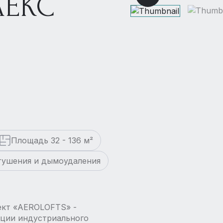
ЕКС
Площадь 32 - 136 м²
тушения и дымоудаления
ект «AEROLOFTS» -
иции индустриального