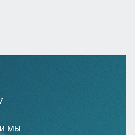
У
 и мы