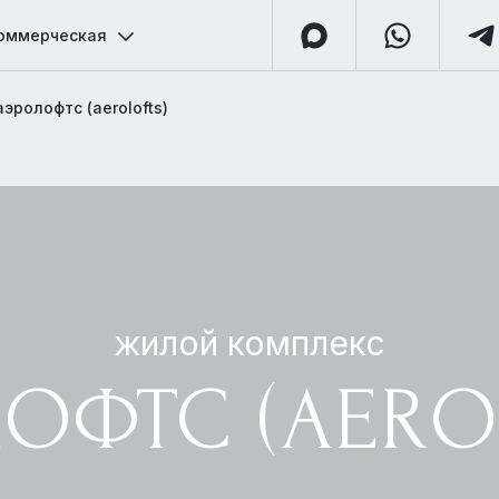
оммерческая
эролофтс (aerolofts)
жилой комплекс
ОФТС (AERO