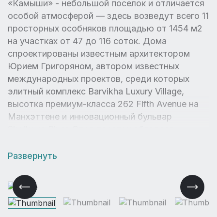
«Камыши» - небольшой поселок и отличается
особой атмосферой — здесь возведут всего 11
просторных особняков площадью от 1454 м2
на участках от 47 до 116 соток. Дома
спроектированы известным архитектором
Юрием Григоряном, автором известных
международных проектов, среди которых
элитный комплекс Barvikha Luxury Village,
высотка премиум-класса 262 Fifth Avenue на
Манхэттене и инновационный бульвар
Skolkovo River. Этот поселок обладает
уникальным доступом к Москве-реке. Здесь
каждый день начинается с вида на воду, а
Развернуть
ритм жизни задает течение реки – без суеты, в
гармонии с природой.