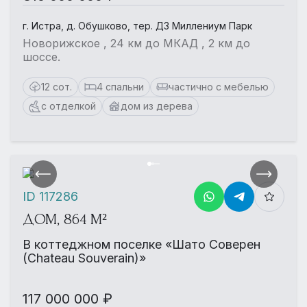
г. Истра, д. Обушково, тер. ДЗ Миллениум Парк
Новорижское , 24 км до МКАД , 2 км до
шоссе.
12 сот.
4 спальни
частично с мебелью
с отделкой
дом из дерева
ID 117286
ДОМ, 864 М²
В коттеджном поселке «Шато Соверен
(Chateau Souverain)»
117 000 000 ₽