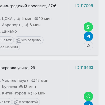
ID 117006
енинградский проспект, 37/6
. ЦСКА ,
5 мин
10 мин
. Аэропорт ,
6 мин
. Динамо
39 этаж
без отделки
без мебели
ID 116463
окровка улица, 29
. Чистые пруды
13 мин
. Курская
13 мин
. Китай-город
16 мин
4 этаж
с отделкой