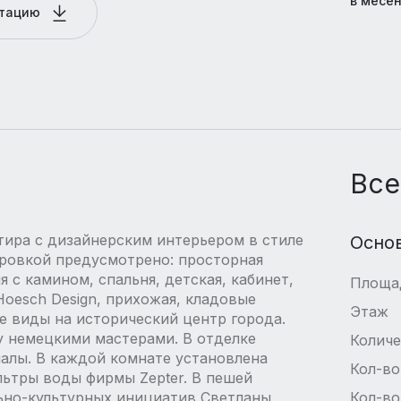
в месе
нтацию
Все
тира с дизайнерским интерьером в стиле
Осно
ировкой предусмотрено: просторная
 с камином, спальня, детская, кабинет,
Площа
Hoesch Design, прихожая, кладовые
Этаж
е виды на исторический центр города.
 немецкими мастерами. В отделке
Количе
алы. В каждой комнате установлена
Кол-во
ьтры воды фирмы Zepter. В пешей
ьно-культурных инициатив Светланы
Кол-во