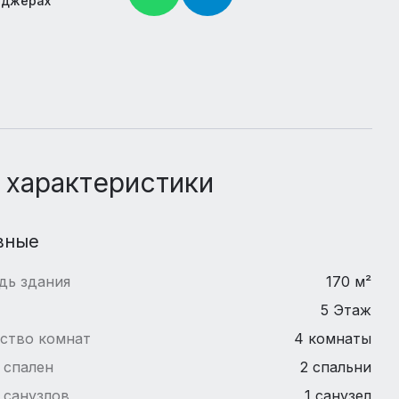
нджерах
 характеристики
вные
дь здания
170 м²
5 Этаж
ство комнат
4 комнаты
 спален
2 спальни
 санузлов
1 санузел