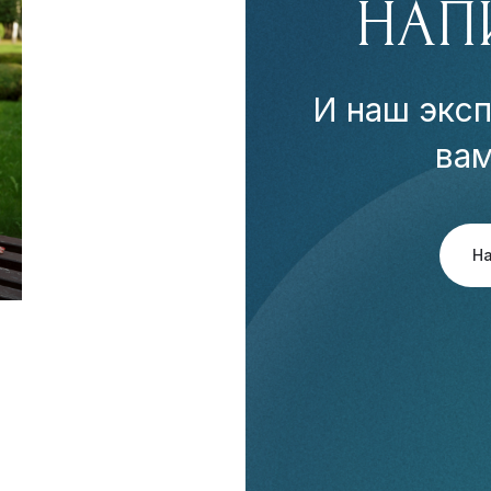
НАП
И наш эксп
ва
Н