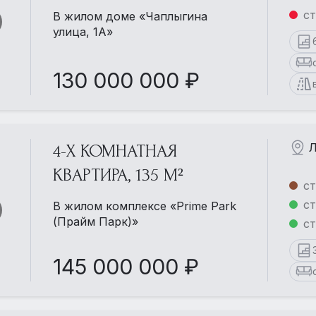
ст
В жилом доме «Чаплыгина
улица, 1А»
130 000 000 ₽
Л
4-Х КОМНАТНАЯ
КВАРТИРА, 135 М²
ст
ст
В жилом комплексе «Prime Park
(Прайм Парк)»
с
145 000 000 ₽