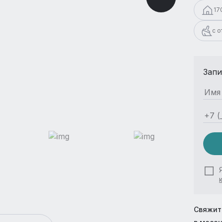
17
с 
Запи
Свяжит