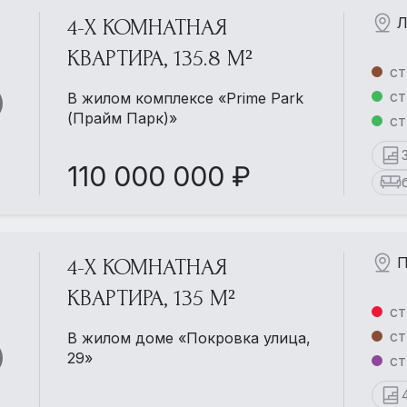
Л
4-Х КОМНАТНАЯ
КВАРТИРА, 135.8 М²
ст
ст
В жилом комплексе «Prime Park
(Прайм Парк)»
ст
110 000 000 ₽
П
4-Х КОМНАТНАЯ
КВАРТИРА, 135 М²
ст
ст
В жилом доме «Покровка улица,
29»
ст