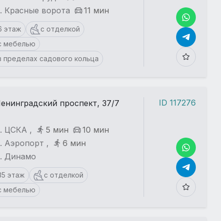
. Красные ворота
11 мин
6 этаж
с отделкой
с мебелью
в пределах садового кольца
ID 117276
енинградский проспект, 37/7
. ЦСКА ,
5 мин
10 мин
. Аэропорт ,
6 мин
т. Динамо
35 этаж
с отделкой
с мебелью