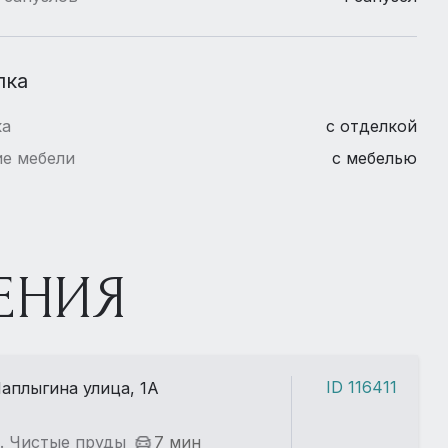
лка
ка
с отделкой
е мебели
с мебелью
ЕНИЯ
ID 116411
аплыгина улица, 1А
. Чистые пруды
7 мин