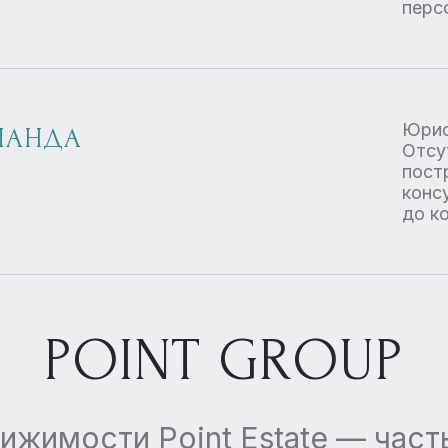
перс
Юрис
МАНДА
Отсу
пост
конс
до к
POINT GROUP
ижимости Point Estate — час