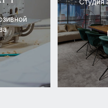
Студия 
юзивной
ва