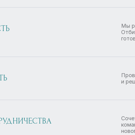
Мы р
ТЬ
Отби
гото
Пров
ТЬ
и ре
Соче
РУДНИЧЕСТВА
кома
ново