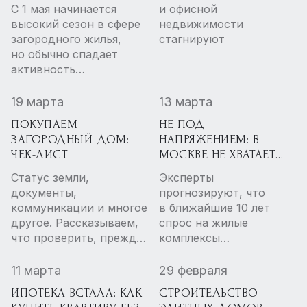
СКОЛЬКО БУДЕТ
ценник увеличивается
С 1 мая начинается
и офисной
СТОИТЬ ПЕРВИЧНОЕ И
только в элитном
высокий сезон в сфере
недвижимости
ВТОРИЧНОЕ ЖИЛЬЁ
сегменте
загородного жилья,
стагнируют
но обычно спадает
активность
покупателей квартир
и коммерческих
19 марта
13 марта
помещений. Чем будет
ПОКУПАЕМ
НЕ ПОД
примечателен конец
ЗАГОРОДНЫЙ ДОМ:
НАПРЯЖЕНИЕМ: В
весны в этом году и что
ЧЕК-ЛИСТ
МОСКВЕ НЕ ХВАТАЕТ
будет с ценами
ЖК С ЗАРЯДКАМИ ДЛЯ
на первичном
Статус земли,
Эксперты
ЭЛЕКТРОКАРОВ
и вторичном рынке?
документы,
прогнозируют, что
коммуникации и многое
в ближайшие 10 лет
другое. Рассказываем,
спрос на жилые
что проверить, прежде
комплексы
чем принять решение
с необходимой
о покупке загородного
инфраструктурой для
11 марта
29 февраля
дома.
зарядки
ИПОТЕКА ВСТАЛА: КАК
СТРОИТЕЛЬСТВО
электромобилей будет