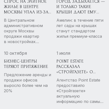
СПРОС НА ЭЛИТНОЕ
ГОРОД ЗАДЫХАЕТСЯ —
ЖИЛЬЕ В ЦЕНТРЕ
И ТОЛЬКО ТАКИЕ
МОСКВЫ УПАЛ ИЗ-ЗА
КРЫШИ ДАЮТ ЕМУ
РОСТА ЦЕН И
ВТОРОЙ ВДОХ: БЕТОН
В Центральном
Амелин: в течение пяти
ДЕФИЦИТА
НАУЧИЛИ ДЫШАТЬ
административном
лет сады на крышах
ПРЕДЛОЖЕНИЯ
округе Москвы
станут стандартом
продажи квартир
жилья премиум-класса
в новостройках
премиум- и делюкс-
класса упали на 7,6%
10 октября
1 июля
по сравнению
БИЗНЕС-ЦЕНТРЫ
POINT ESTATE
с аналогичным
ТЕРЯЮТ ПРИТЯЖЕНИЕ
РАССКАЗАЛ
периодом 2025 года.
«СТРОЙГАЗЕТЕ» О
По всей старой Москве
Предложение аренды и
САМЫХ ДОРОГИХ
этот показатель просел
продажи офисов
Агентство Point Estate
КОММЕРЧЕСКИХ
на 3,8%. В некоторых
выросло более чем на
предоставило
ПОМЕЩЕНИЯХ
районах продажи
20%
«Стройгазете»
МОСКВЫ НА ИЮНЬ
сократились почти
актуальную
2025 ГОДА
на 30%. Причины
информацию по самым
эксперты видят в росте
дорогим лотам