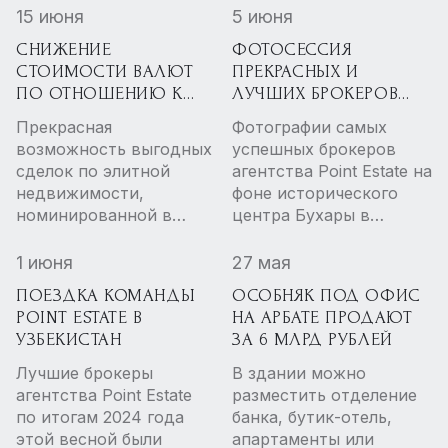
цен и дефиците
коммерческой
15 июня
5 июня
предложения, пишут
недвижимости в
СНИЖЕНИЕ
ФОТОСЕССИЯ
«Ведомости». Риелторы
Москве на июнь 2025
СТОИМОСТИ ВАЛЮТ
ПРЕКРАСНЫХ И
говорят
года.
ПО ОТНОШЕНИЮ К
ЛУЧШИХ БРОКЕРОВ
о перераспределении
РУБЛЮ ОБЕСПЕЧИВАЕТ
POINT ESTATE В
спроса за пределы
Прекрасная
Фотографии самых
ВОЗМОЖНОСТЬ
ДРЕВНЕЙ БУХАРЕ
центра столицы
возможность выгодных
успешных брокеров
ВЫГОДНЫХ СДЕЛОК
сделок по элитной
агентства Point Estate на
ПО ЭЛИТНОЙ
недвижимости,
фоне исторического
НЕДВИЖИМОСТИ
номинированной в
центра Бухары в
валюте, благодаря
Узбекистане.
снижению стоимости
1 июня
27 мая
курса
ПОЕЗДКА КОМАНДЫ
ОСОБНЯК ПОД ОФИС
POINT ESTATE В
НА АРБАТЕ ПРОДАЮТ
УЗБЕКИСТАН
ЗА 6 МЛРД РУБЛЕЙ
Лучшие брокеры
В здании можно
агентства Point Estate
разместить отделение
по итогам 2024 года
банка, бутик-отель,
этой весной были
апартаменты или