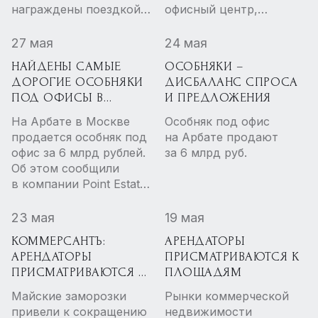
награждены поездкой в
офисный центр,
Узбекистан.
сообщает пресс-служба
агентства премиальной
27 мая
24 мая
недвижимости Point
НАЙДЕНЫ САМЫЕ
ОСОБНЯКИ –
Estate.
ДОРОГИЕ ОСОБНЯКИ
ДИСБАЛАНС СПРОСА
ПОД ОФИСЫ В
И ПРЕДЛОЖЕНИЯ
МОСКВЕ
На Арбате в Москве
Особняк под офис
продается особняк под
на Арбате продают
офис за 6 млрд рублей.
за 6 млрд руб.
Об этом сообщили
в компании Point Estate,
уточнив, что это самый
дорогой особняк,
23 мая
19 мая
выставленный
КОММЕРСАНТЪ:
АРЕНДАТОРЫ
на продажу в столице
АРЕНДАТОРЫ
ПРИСМАТРИВАЮТСЯ К
под коммерческие
ПРИСМАТРИВАЮТСЯ К
ПЛОЩАДЯМ
нужды.
ПЛОЩАДЯМ
Майские заморозки
Рынки коммерческой
привели к сокращению
недвижимости