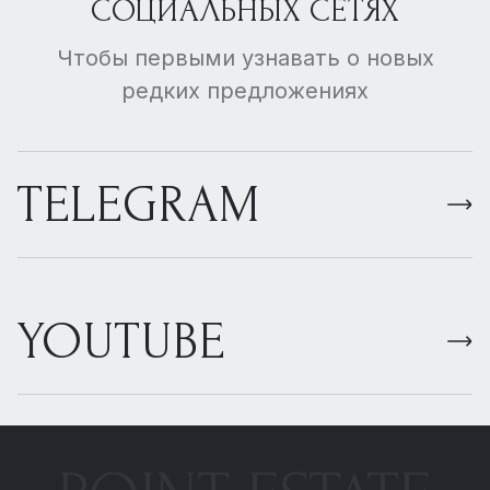
СОЦИАЛЬНЫХ СЕТЯХ
поскольку значительная
часть материалов
и оборудования для
Чтобы первыми узнавать о новых
возведения такой
редких предложениях
недвижимости
производится
за рубежом.
TELEGRAM
YOUTUBE