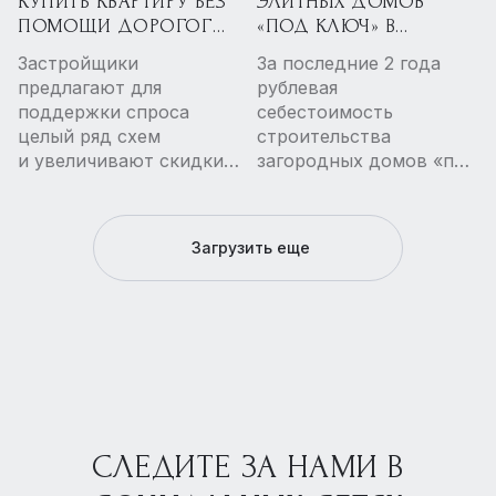
КУПИТЬ КВАРТИРУ БЕЗ
ЭЛИТНЫХ ДОМОВ
увеличиваться
ПОМОЩИ ДОРОГОГО
«ПОД КЛЮЧ» В
КРЕДИТА
МОСКОВСКОМ
Застройщики
За последние 2 года
РЕГИОНЕ
предлагают для
рублевая
ПОДОРОЖАЛО НА
поддержки спроса
себестоимость
30%
целый ряд схем
строительства
и увеличивают скидки.
загородных домов «под
Собственники
ключ»
вторичного жилья тоже
в высокобюджетном
готовы снижать цены
сегменте рынка
Загрузить еще
Московского региона
выросла в среднем
на 30%, подсчитали
аналитики агентства
премиальной
недвижимости Point
Estate. Рост цен, в том
числе, вызван
изменением
СЛЕДИТЕ ЗА НАМИ В
логистических цепочек,