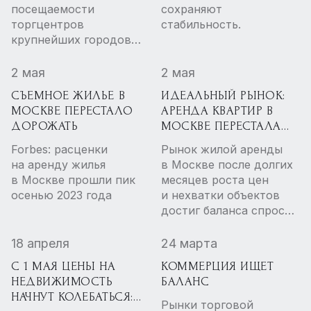
посещаемости
сохраняют
торгцентров
стабильность.
крупнейших городов
в первой половине мая
на 2–3% год к году.
2 мая
2 мая
СЪЕМНОЕ ЖИЛЬЕ В
ИДЕАЛЬНЫЙ РЫНОК:
МОСКВЕ ПЕРЕСТАЛО
АРЕНДА КВАРТИР В
ДОРОЖАТЬ
МОСКВЕ ПЕРЕСТАЛА
ДОРОЖАТЬ
Forbes: расценки
Рынок жилой аренды
на аренду жилья
в Москве после долгих
в Москве прошли пик
месяцев роста цен
осенью 2023 года
и нехватки объектов
достиг баланса спроса
и предложения, говорят
собеседники Forbes.
18 апреля
24 марта
Спрос
С 1 МАЯ ЦЕНЫ НА
КОММЕРЦИЯ ИЩЕТ
стабилизировался,
НЕДВИЖИМОСТЬ
БАЛАНС
предложение
НАЧНУТ КОЛЕБАТЬСЯ:
восстанавливается,
Рынки торговой