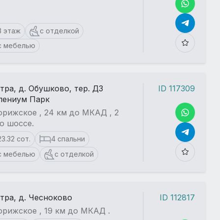
3 этаж
с отделкой
с мебелью
стра, д. Обушково, тер. ДЗ
ID 117309
лениум Парк
рижское , 24 км до МКАД , 2
о шоссе.
23.32 сот.
4 спальни
с мебелью
с отделкой
стра, д. Чесноково
ID 112817
рижское , 19 км до МКАД .