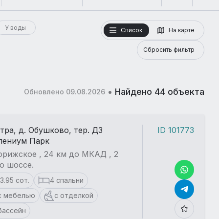
У воды
Список
На карте
Сбросить фильтр
•
Найдено 44 объекта
Обновлено 09.08.2026
стра, д. Обушково, тер. ДЗ
ID 101773
лениум Парк
рижское , 24 км до МКАД , 2
о шоссе.
13.95 сот.
4 спальни
с мебелью
с отделкой
бассейн