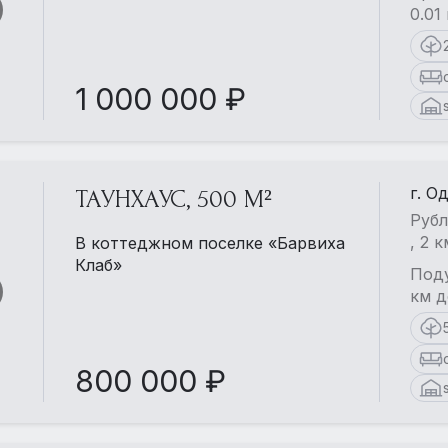
0.01
1 000 000 ₽
г. О
ТАУНХАУС, 500 М²
Рубл
, 2 
В коттеджном поселке «Барвиха
Клаб»
Поду
км д
800 000 ₽