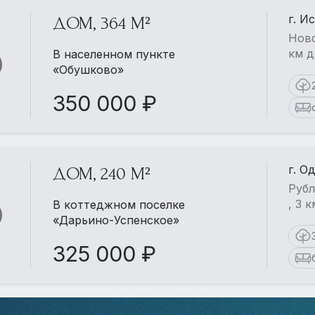
г. И
ДОМ, 364 М²
Ново
км д
В населенном пункте
«Обушково»
350 000 ₽
г. О
ДОМ, 240 М²
Рубл
, 3 
В коттеджном поселке
«Дарьино-Успенское»
325 000 ₽