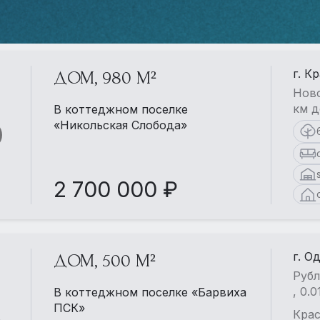
г. К
ДОМ, 980 М²
Ново
км д
В коттеджном поселке
«Никольская Слобода»
2 700 000 ₽
г. О
ДОМ, 500 М²
Рубл
, 0.
В коттеджном поселке «Барвиха
ПСК»
Крас