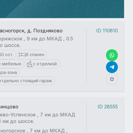
расногорск, д. Поздняково
ID 110810
рижское , 9 км до МКАД , 0.5
о шоссе.
60 сот.
6 спален
с мебелью
с отделкой
spa-зона
отдельно стоящий гараж
динцово
ID 28555
ево-Успенское , 7 км до МКАД
01 км до шоссе.
ногорское , 7 км до МКАД ,