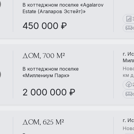
В коттеджном поселке «Agalarov
Estate (Агаларов Эстейт)»
450 000 ₽
г. И
ДОМ, 700 М²
Мил
Ново
В коттеджном поселке
км д
«Миллениум Парк»
2 000 000 ₽
г. И
ДОМ, 625 М²
Ново