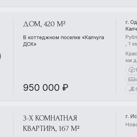
г. О
ДОМ, 420 М²
Калч
Рубл
В коттеджном поселке «Калчуга
, 1 
ДСК»
Крас
км д
950 000 ₽
г. И
3-Х КОМНАТНАЯ
Ново
КВАРТИРА, 167 М²