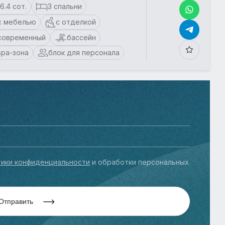
16.4 сот.
3 спальни
с мебелью
с отделкой
современный
бассейн
spa-зона
блок для персонала
ики конфиденциальности
и обработки персональных
Отправить