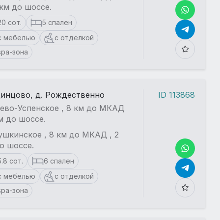
 км до шоссе.
20 сот.
5 спален
с мебелью
с отделкой
spa-зона
динцово, д. Рождественно
ID 113868
ево-Успенское , 8 км до МКАД
км до шоссе.
шкинское , 8 км до МКАД , 2
о шоссе.
5.8 сот.
6 спален
с мебелью
с отделкой
spa-зона