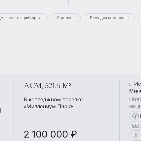
ельно стоящий гараж
Spa-зона
Блок для персонала
г. И
ДОМ, 521.5 М²
Мил
Ново
В коттеджном поселке
км д
«Миллениум Парк»
2 100 000 ₽