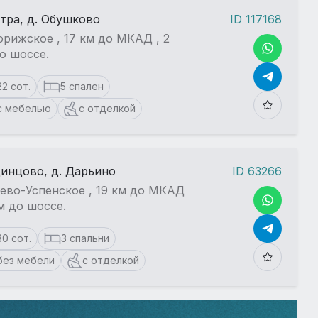
стра, д. Обушково
ID 117168
рижское , 17 км до МКАД , 2
о шоссе.
22 сот.
5 спален
с мебелью
с отделкой
динцово, д. Дарьино
ID 63266
ево-Успенское , 19 км до МКАД
км до шоссе.
30 сот.
3 спальни
без мебели
с отделкой