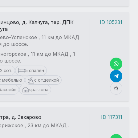
динцово, д. Калчуга, тер. ДПК
ID 105231
уга
ево-Успенское , 11 км до МКАД
км до шоссе.
ногорское , 11 км до МКАД , 1
о шоссе.
12 сот.
5 спален
с мебелью
с отделкой
бассейн
spa-зона
стра, д. Захарово
ID 117311
рижское , 23 км до МКАД .