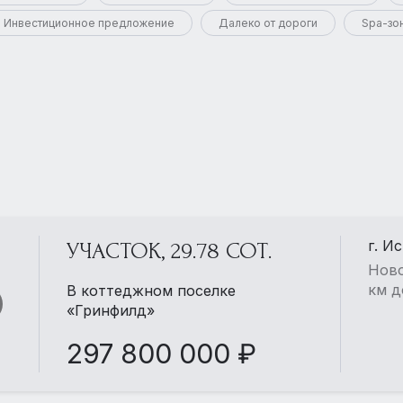
Инвестиционное предложение
Далеко от дороги
Spa-зо
г. И
УЧАСТОК, 29.78 СОТ.
Ново
км д
В коттеджном поселке
«Гринфилд»
297 800 000 ₽