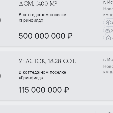
г. И
ДОМ, 1400 М²
Ново
км д
В коттеджном поселке
«Гринфилд»
б
500 000 000 ₽
г. И
УЧАСТОК, 18.28 СОТ.
Ново
км д
В коттеджном поселке
«Гринфилд»
115 000 000 ₽