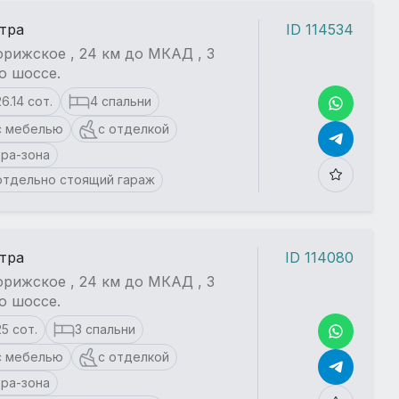
стра
ID 114534
рижское , 24 км до МКАД , 3
о шоссе.
26.14 сот.
4 спальни
с мебелью
с отделкой
spa-зона
отдельно стоящий гараж
стра
ID 114080
рижское , 24 км до МКАД , 3
о шоссе.
25 сот.
3 спальни
с мебелью
с отделкой
spa-зона