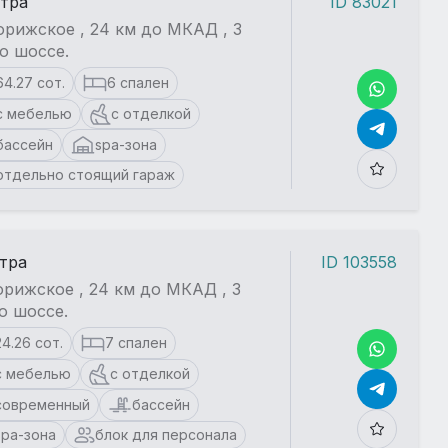
стра
ID 83021
рижское , 24 км до МКАД , 3
о шоссе.
64.27 сот.
6 спален
с мебелью
с отделкой
бассейн
spa-зона
отдельно стоящий гараж
стра
ID 103558
рижское , 24 км до МКАД , 3
о шоссе.
24.26 сот.
7 спален
с мебелью
с отделкой
современный
бассейн
spa-зона
блок для персонала