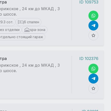
стра
ID 109753
рижское , 24 км до МКАД , 3
о шоссе.
29.3 сот.
6 спален
ез отделки
spa-зона
отдельно стоящий гараж
стра
ID 102376
рижское , 24 км до МКАД , 3
о шоссе.