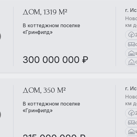
г. И
ДОМ, 1319 М²
Ново
км д
В коттеджном поселке
«Гринфилд»
300 000 000 ₽
г. И
ДОМ, 350 М²
Ново
км д
В коттеджном поселке
«Гринфилд»