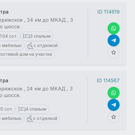
стра
ID 114619
рижское , 24 км до МКАД , 3
о шоссе.
11.04 сот.
3 спальни
с мебелью
с отделкой
гостевой дом на участке
стра
ID 114567
рижское , 24 км до МКАД , 3
о шоссе.
20 сот.
4 спальни
с мебелью
с отделкой