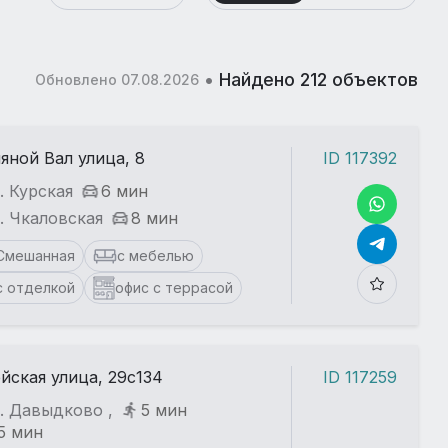
•
Найдено 212 объектов
Обновлено 07.08.2026
яной Вал улица, 8
ID 117392
. Курская
6 мин
. Чкаловская
8 мин
Смешанная
с мебелью
с отделкой
офис с террасой
йская улица, 29с134
ID 117259
. Давыдково ,
5 мин
5 мин