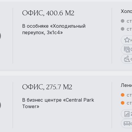
Холо
ОФИС, 400.6 М2
ст
В особняке «Холодильный
ст
переулок, 3к1с4»
Лени
ОФИС, 275.7 М2
с
В бизнес центре «Central Park
ст
Tower»