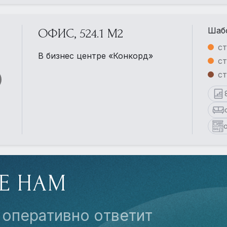
Шабо
ОФИС, 524.1 М2
с
В бизнес центре «Конкорд»
ст
с
Е НАМ
 оперативно ответит