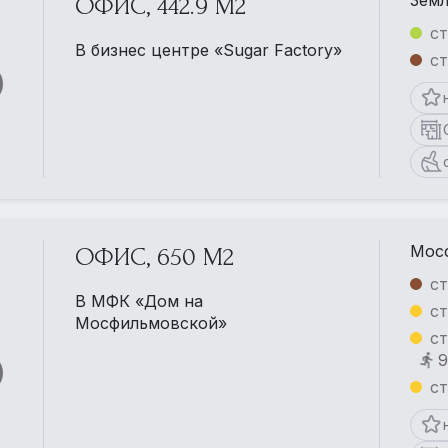
Земл
ОФИС, 442.9 М2
ст
В бизнес центре «Sugar Factory»
ст
Мосф
ОФИС, 650 М2
ст
В МФК «Дом на
ст
Мосфильмовской»
ст
9
ст