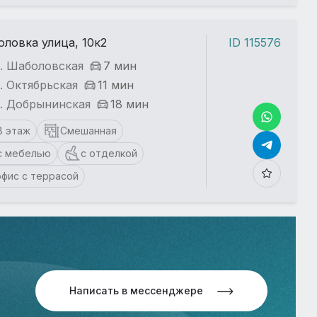
ловка улица, 10к2
ID 115576
т. Шаболовская
7 мин
. Октябрьская
11 мин
т. Добрынинская
18 мин
8 этаж
Смешанная
с мебелью
с отделкой
офис с террасой
Написать в мессенджере