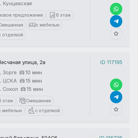
. Кунцевская
новое предложение
6 этаж
Смешанная
с мебелью
с отделкой
Песчаная улица, 2а
ID 117195
. Зорге
10 мин
т. ЦСКА
15 мин
. Сокол
15 мин
6 этаж
Смешанная
с мебелью
с отделкой