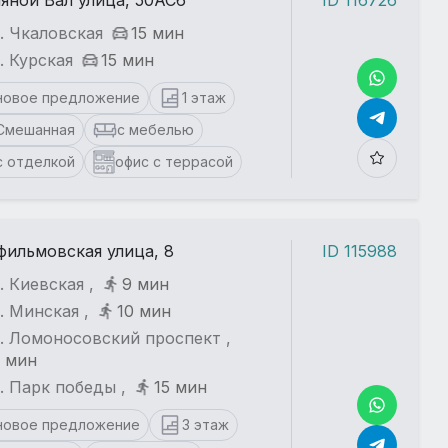
яной Вал улица, 50АС6
ID 116726
. Чкаловская
15 мин
. Курская
15 мин
новое предложение
1 этаж
Смешанная
с мебелью
с отделкой
офис с террасой
ильмовская улица, 8
ID 115988
. Киевская ,
9 мин
. Минская ,
10 мин
. Ломоносовский проспект ,
 мин
. Парк победы ,
15 мин
новое предложение
3 этаж