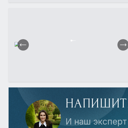
НАПИШИТ
И наш эксперт