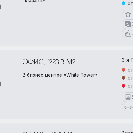
Плаза III»
ст
3-я 
ОФИС, 1223.3 М2
ст
В бизнес центре «White Tower»
с
ст