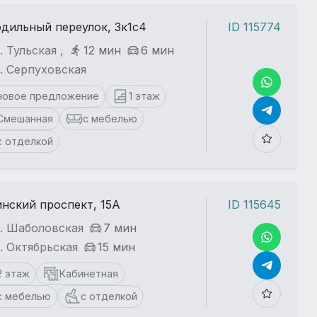
дильный переулок, 3к1с4
ID 115774
. Тульская ,
12 мин
6 мин
. Серпуховская
новое предложение
1 этаж
Смешанная
с мебелью
с отделкой
нский проспект, 15А
ID 115645
т. Шаболовская
7 мин
. Октябрьская
15 мин
2 этаж
Кабинетная
с мебелью
с отделкой