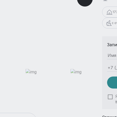
17
с 
Запи