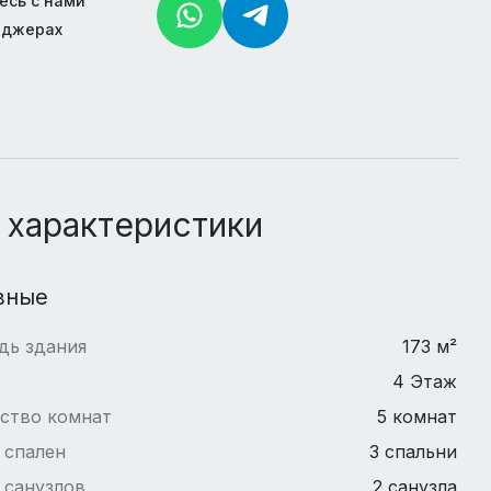
есь с нами
нджерах
 характеристики
вные
дь здания
173 м²
4 Этаж
ство комнат
5 комнат
 спален
3 спальни
 санузлов
2 санузла