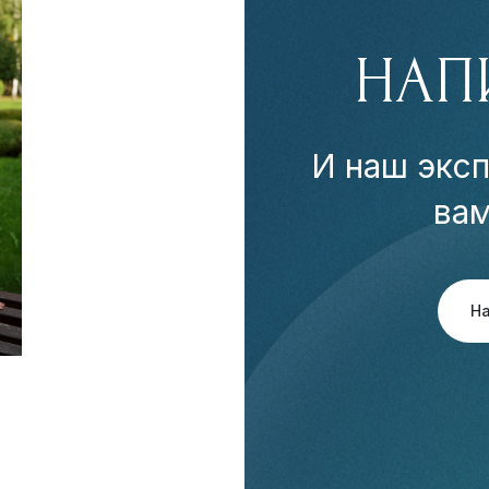
НАП
И наш эксп
ва
Н