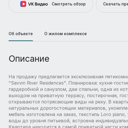
Смотреть обзор
Скачать п
Об объекте
О жилом комплексе
Описание
На продажу предлагается эксклюзивная пятикомн
"Savvin River Residences". Планировка: кухня-гос
гардеробной и санузлом, две спальни, одна из ко
выходом на приватную террасу, постирочная, гост
открываются потрясающие виды на реку. В кварт
натуральных дорогостоящих материалов, укомплек
мебель изготовлена на заказ, текстиль Loro piano
воды до уровня питьевой, встроена индивидуальн
Квартира находится в самой приватной части ко