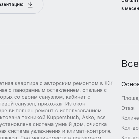
Свяжит
резентацию
в месе
Все
атная квартира с авторским ремонтом в ЖК
Осно
тиная с панорамным остеклением, спальня с
торых со своим санузлом, кабинет с
Площа
евой санузел, прихожая. Из окон
Этаж
ире выполнен ремонт с использованием
тована техникой Kuppersbuch, Asko, вся
Количе
, установлена система умный дом, очистка
Кол-во
ая система увлажнения и климат-контроля.
мплекса. Два машиноместа в подземном
Кол-во