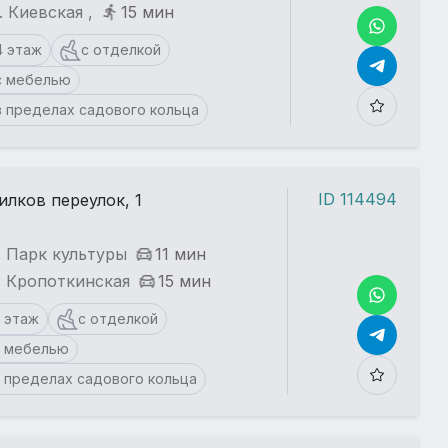
. Киевская ,
15 мин
4 этаж
с отделкой
с мебелью
в пределах садового кольца
ID 114494
илков переулок, 1
. Парк культуры
11 мин
. Кропоткинская
15 мин
5 этаж
с отделкой
с мебелью
в пределах садового кольца