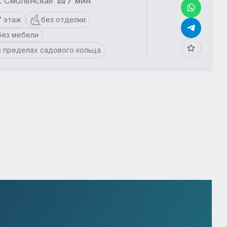
. Смоленская
7 мин
7 этаж
без отделки
без мебели
в пределах садового кольца