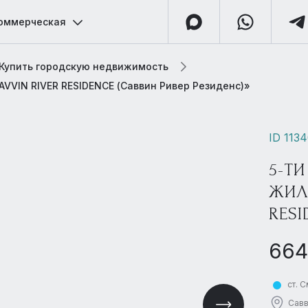
оммерческая
Купить городскую недвижимость
AVVIN RIVER RESIDENCE (Саввин Ривер Резиденс)»
ID 113
5-ТИ
ЖИЛ
RESI
664
ст. 
Савв