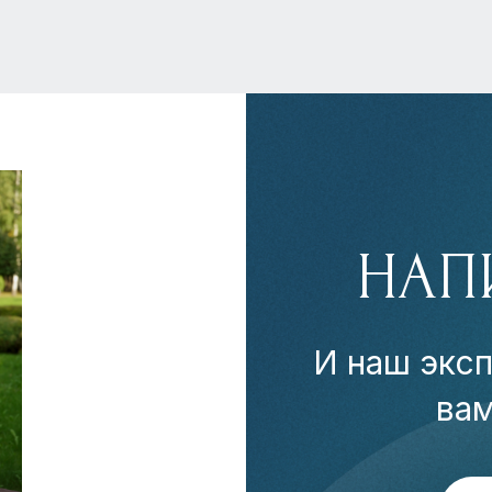
НАП
И наш эксп
ва