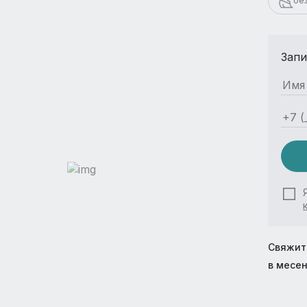
бе
Запи
Свяжит
в месе