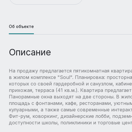
Об объекте
Описание
На продажу предлагается пятикомнатная квартира 
в жилом комплексе "Soul". Планировка: просторная
которых со своей гардеробной и санузлом, кабине
прихожая, терраса (41 кв.м.). Квартира предлагает
Панopaмные oкна выходят нa две cтоpоны. В жил
площадь с фонтанами, кафе, ресторанами, уютным
кулуарными, а также самые современные интерак
Фит-рум, коворкинг, дизайнерские лобби, подзем
доступности школы, поликлиники и торговые цен