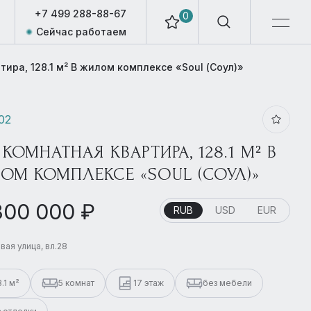
+7 499 288-88-67
0
Сейчас работаем
тира, 128.1 м² В жилом комплексе «Soul (Соул)»
202
 КОМНАТНАЯ КВАРТИРА, 128.1 М² В
ОМ КОМПЛЕКСЕ «SOUL (СОУЛ)»
800 000 ₽
RUB
USD
EUR
вая улица, вл.28
8.1 м²
5 комнат
17 этаж
без мебели