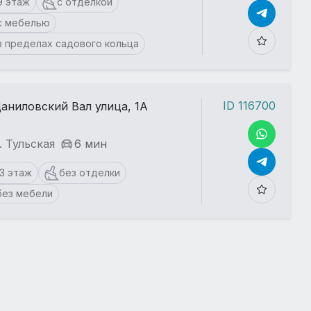
9 этаж
с отделкой
с мебелью
в пределах садового кольца
ID 116700
аниловский Вал улица, 1А
. Тульская
6 мин
13 этаж
без отделки
без мебели