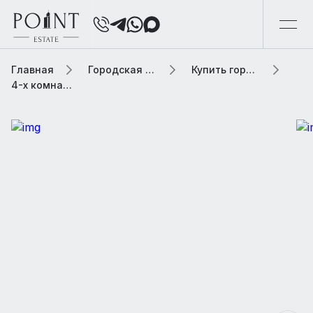
Главная
Городская элитная недвижимость
Купить городскую недвижимость
4-х комнатная квартира, 195 м² В жилом комплексе «Ривер Хаус (River House)»