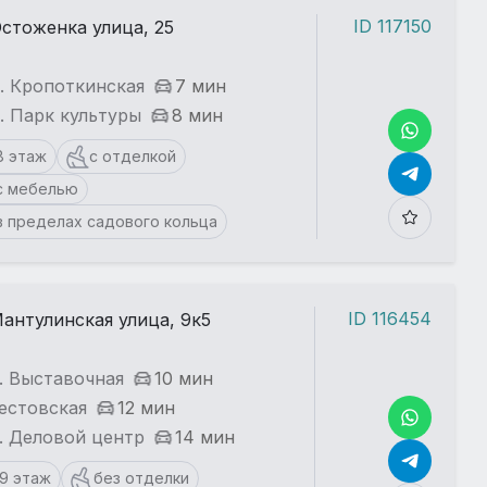
ID 117150
стоженка улица, 25
. Кропоткинская
7 мин
. Парк культуры
8 мин
8 этаж
с отделкой
с мебелью
в пределах садового кольца
ID 116454
антулинская улица, 9к5
. Выставочная
10 мин
Тестовская
12 мин
. Деловой центр
14 мин
19 этаж
без отделки