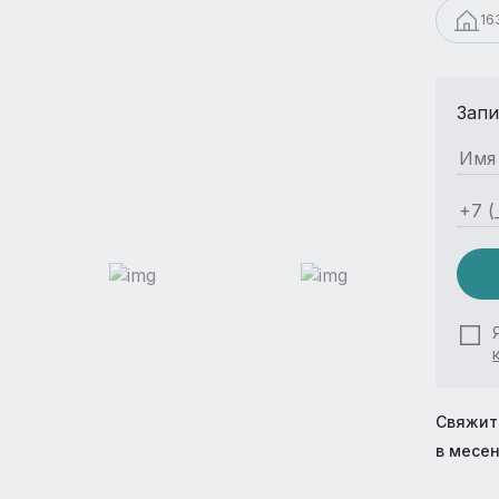
16
Запи
Свяжит
в месе