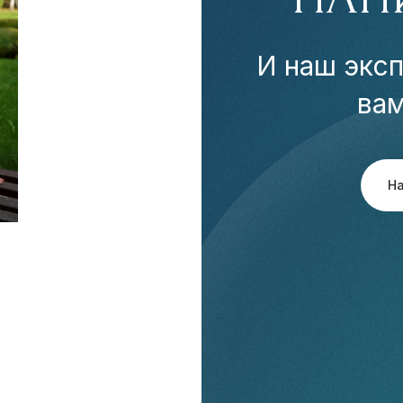
И наш эксп
ва
Н