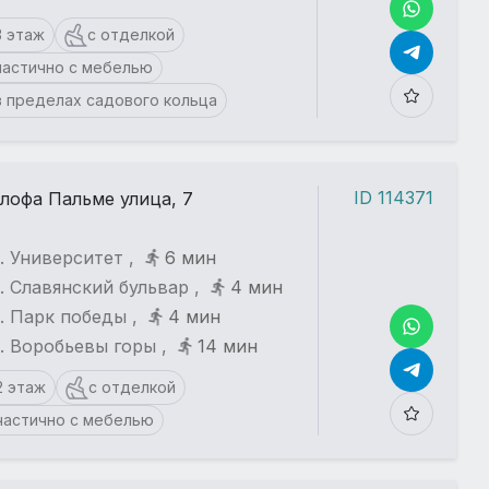
3 этаж
с отделкой
частично с мебелью
в пределах садового кольца
ID 114371
лофа Пальме улица, 7
. Университет ,
6 мин
. Славянский бульвар ,
4 мин
. Парк победы ,
4 мин
. Воробьевы горы ,
14 мин
2 этаж
с отделкой
частично с мебелью