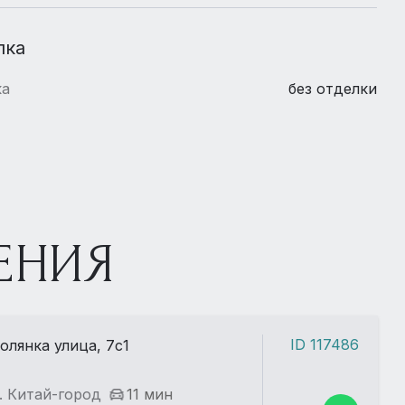
лка
ка
без отделки
ЕНИЯ
ID 117486
олянка улица, 7с1
. Китай-город
11 мин