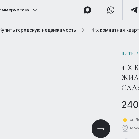
оммерческая
Купить городскую недвижимость
4-х комнатная квар
ID 1167
4-Х 
ЖИЛ
САД
240
ст. 
Мосф