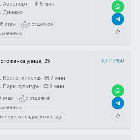
. Аэропорт ,
6 мин
т. Динамо
35 этаж
с отделкой
с мебелью
ID 117150
стоженка улица, 25
. Кропоткинская
7 мин
. Парк культуры
8 мин
8 этаж
с отделкой
с мебелью
в пределах садового кольца