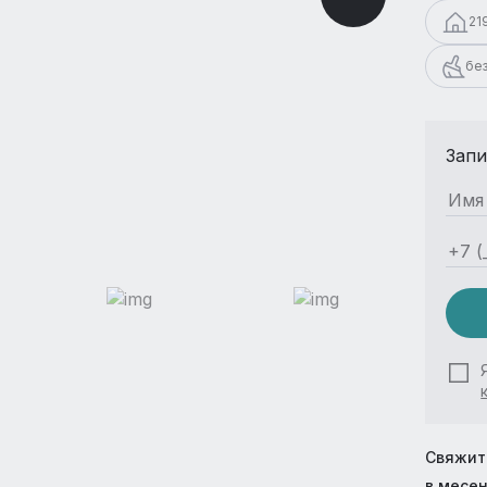
21
бе
Запи
Свяжит
в месе