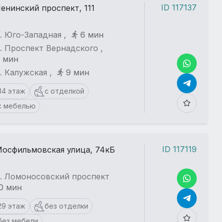
ID 117137
енинский проспект, 111
. Юго-Западная ,
6 мин
. Проспект Вернадского ,
 мин
. Калужская ,
9 мин
34 этаж
с отделкой
с мебелью
ID 117119
осфильмовская улица, 74кБ
т. Ломоносовский проспект
0 мин
29 этаж
без отделки
без мебели