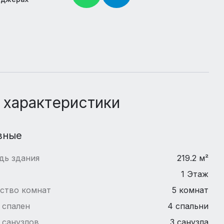
 характеристики
вные
дь здания
219.2 м²
1 Этаж
ство комнат
5 комнат
 спален
4 спальни
 санузлов
3 санузла