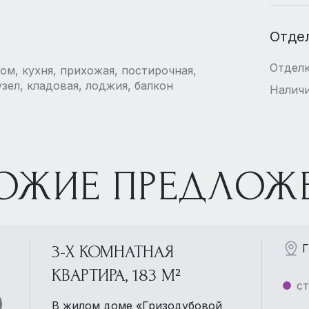
Отде
Отдел
лом, кухня, прихожая, постирочная,
зел, кладовая, лоджия, балкон
Наличи
ОЖИЕ ПРЕДЛОЖ
Г
3-Х КОМНАТНАЯ
КВАРТИРА, 183 М²
ст
В жилом доме «Гризодубовой