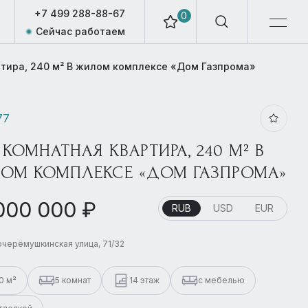
+7 499 288-88-67
0
Сейчас работаем
ртира, 240 м² В жилом комплексе «Дом Газпрома»
77
 КОМНАТНАЯ КВАРТИРА, 240 М² В
ОМ КОМПЛЕКСЕ «ДОМ ГАЗПРОМА»
000 000 ₽
RUB
USD
EUR
черёмушкинская улица, 71/32
0 м²
5 комнат
14 этаж
с мебелью