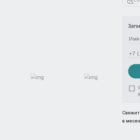
с 
Запи
Свяжит
в месе