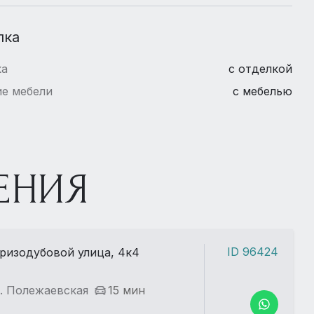
лка
ка
с отделкой
е мебели
с мебелью
ЕНИЯ
ID 96424
ризодубовой улица, 4к4
. Полежаевская
15 мин