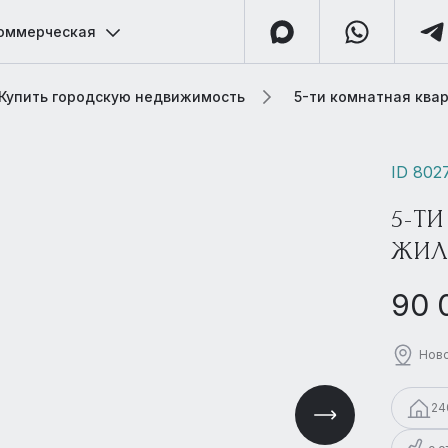
оммерческая
Купить городскую недвижимость
5-ти комнатная ква
ID 802
5-ТИ
ЖИЛ
90 
Ново
24