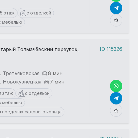
15 этаж
с отделкой
с мебелью
ID 115326
тарый Толмачёвский переулок,
. Третьяковская
8 мин
. Новокузнецкая
7 мин
3 этаж
с отделкой
с мебелью
в пределах садового кольца