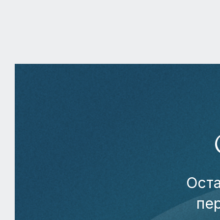
Оста
пе