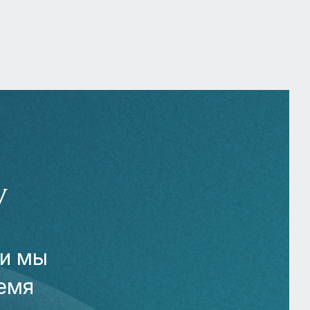
У
 и мы
емя