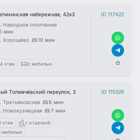
пихинская набережная, 42к3
ID 117422
т. Народное ополчение
5 мин
т. Хорошёво
19 мин
14 этаж
с мебелью
ый Толмачёвский переулок, 3
ID 115326
. Третьяковская
8 мин
. Новокузнецкая
7 мин
3 этаж
с отделкой
с мебелью