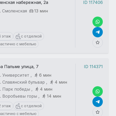
енская набережная, 2а
ID 117406
. Смоленская
13 мин
4 этаж
с отделкой
частично с мебелью
а Пальме улица, 7
ID 114371
. Университет ,
6 мин
. Славянский бульвар ,
4 мин
. Парк победы ,
4 мин
. Воробьевы горы ,
14 мин
2 этаж
с отделкой
частично с мебелью