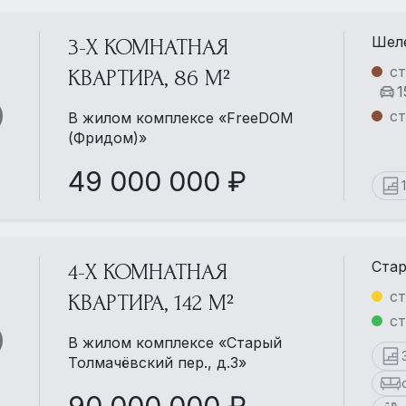
Шеле
3-Х КОМНАТНАЯ
с
КВАРТИРА, 86 М²
1
с
В жилом комплексе «FreeDOM
(Фридом)»
49 000 000 ₽
Стар
4-Х КОМНАТНАЯ
ст
КВАРТИРА, 142 М²
ст
В жилом комплексе «Старый
Толмачёвский пер., д.3»