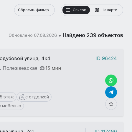
Сбросить фильтр
Список
На карте
•
Найдено 239 объектов
Обновлено 07.08.2026
одубовой улица, 4к4
ID 96424
. Полежаевская
15 мин
15 этаж
с отделкой
с мебелью
нка улица, 7с1
ID 117486