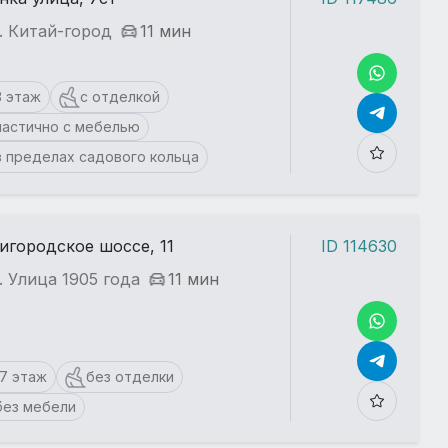
. Китай-город
11 мин
3 этаж
с отделкой
частично с мебелью
в пределах садового кольца
игородское шоссе, 11
ID 114630
. Улица 1905 года
11 мин
17 этаж
без отделки
без мебели