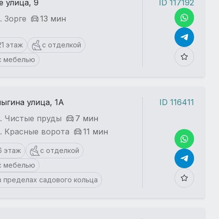
е улица, 9
ID 117192
. Зорге
13 мин
21 этаж
с отделкой
с мебелью
ыгина улица, 1А
ID 116411
. Чистые пруды
7 мин
. Красные ворота
11 мин
6 этаж
с отделкой
с мебелью
в пределах садового кольца