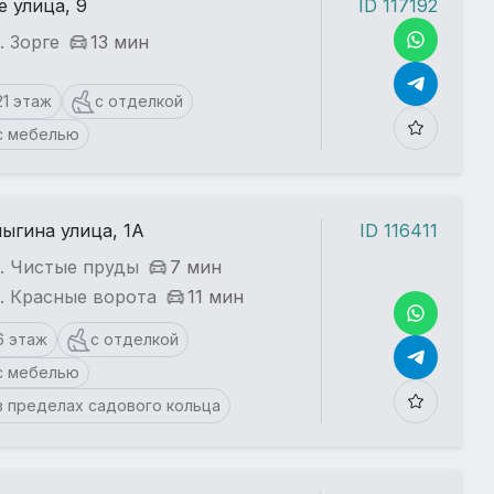
е улица, 9
ID 117192
. Зорге
13 мин
21 этаж
с отделкой
с мебелью
ыгина улица, 1А
ID 116411
. Чистые пруды
7 мин
. Красные ворота
11 мин
6 этаж
с отделкой
с мебелью
в пределах садового кольца