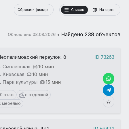
Сбросить фильтр
Список
На карте
•
Найдено 238 объектов
Обновлено 08.08.2026
Неопалимовский переулок, 8
ID 73263
. Смоленская
10 мин
. Киевская
10 мин
. Парк культуры
15 мин
10 этаж
с отделкой
с мебелью
одубовой улица, 4к4
ID 96424