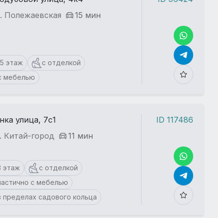
. Полежаевская
15 мин
15 этаж
с отделкой
с мебелью
нка улица, 7с1
ID 117486
. Китай-город
11 мин
3 этаж
с отделкой
частично с мебелью
в пределах садового кольца