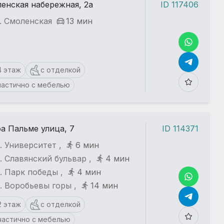
енская набережная, 2а
ID 117406
. Смоленская
13 мин
4 этаж
с отделкой
частично с мебелью
а Пальме улица, 7
ID 114371
. Университет ,
6 мин
. Славянский бульвар ,
4 мин
. Парк победы ,
4 мин
. Воробьевы горы ,
14 мин
2 этаж
с отделкой
частично с мебелью