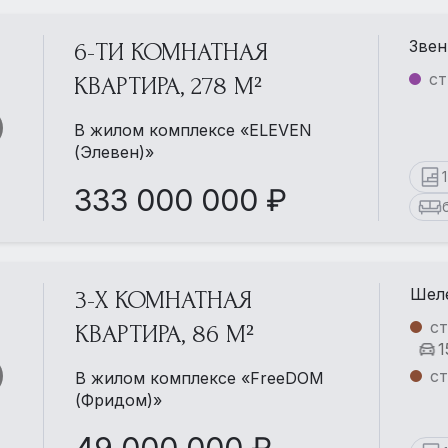
Звен
6-ТИ КОМНАТНАЯ
ст
КВАРТИРА, 278 М²
В жилом комплексе «ELEVEN
(Элевен)»
333 000 000 ₽
Шеле
3-Х КОМНАТНАЯ
с
КВАРТИРА, 86 М²
1
с
В жилом комплексе «FreeDOM
(Фридом)»