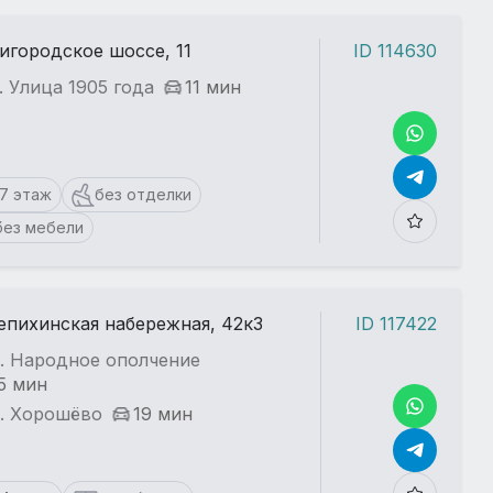
игородское шоссе, 11
ID 114630
. Улица 1905 года
11 мин
17 этаж
без отделки
без мебели
пихинская набережная, 42к3
ID 117422
т. Народное ополчение
5 мин
т. Хорошёво
19 мин