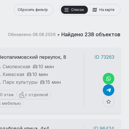
Сбросить фильтр
Список
На карте
•
Найдено 238 объектов
Обновлено 08.08.2026
Неопалимовский переулок, 8
ID 73263
. Смоленская
10 мин
. Киевская
10 мин
. Парк культуры
15 мин
10 этаж
с отделкой
с мебелью
одубовой улица, 4к4
ID 96424