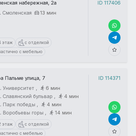
енская набережная, 2а
ID 117406
. Смоленская
13 мин
4 этаж
с отделкой
частично с мебелью
а Пальме улица, 7
ID 114371
. Университет ,
6 мин
. Славянский бульвар ,
4 мин
. Парк победы ,
4 мин
. Воробьевы горы ,
14 мин
2 этаж
с отделкой
частично с мебелью