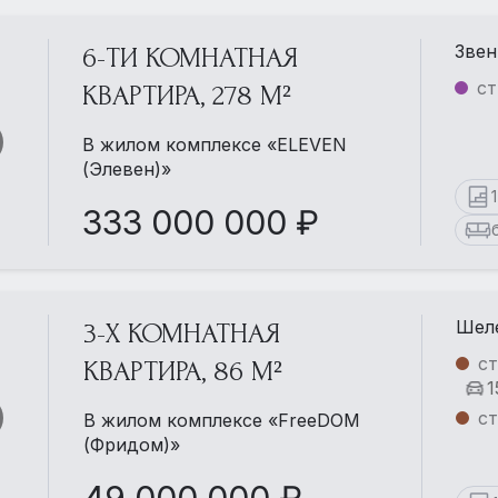
Звен
6-ТИ КОМНАТНАЯ
ст
КВАРТИРА, 278 М²
В жилом комплексе «ELEVEN
(Элевен)»
333 000 000 ₽
Шеле
3-Х КОМНАТНАЯ
с
КВАРТИРА, 86 М²
1
с
В жилом комплексе «FreeDOM
(Фридом)»