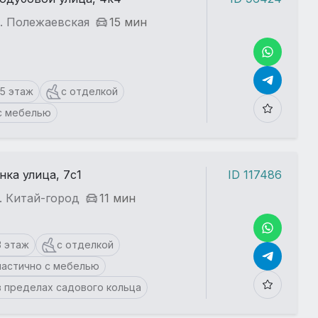
. Полежаевская
15 мин
15 этаж
с отделкой
с мебелью
нка улица, 7с1
ID 117486
. Китай-город
11 мин
3 этаж
с отделкой
частично с мебелью
в пределах садового кольца