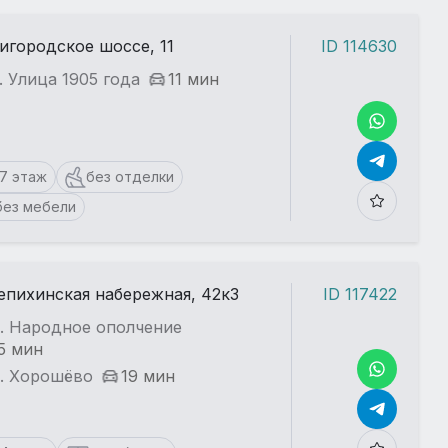
игородское шоссе, 11
ID 114630
. Улица 1905 года
11 мин
17 этаж
без отделки
без мебели
пихинская набережная, 42к3
ID 117422
т. Народное ополчение
5 мин
т. Хорошёво
19 мин