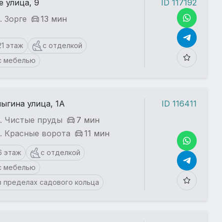
е улица, 9
ID 117192
. Зорге
13 мин
21 этаж
с отделкой
с мебелью
ыгина улица, 1А
ID 116411
. Чистые пруды
7 мин
. Красные ворота
11 мин
6 этаж
с отделкой
с мебелью
в пределах садового кольца