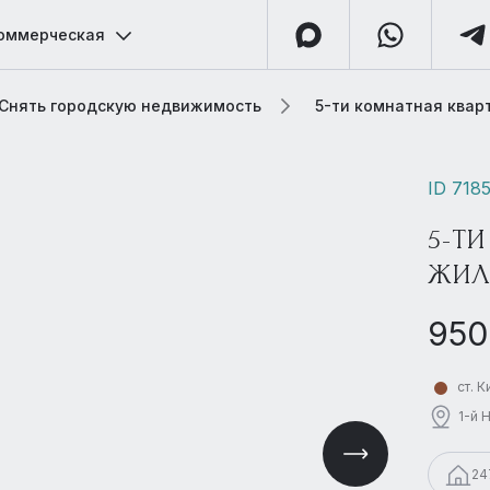
оммерческая
Снять городскую недвижимость
5-ти комнатная квар
ID 718
5-ТИ
ЖИЛ
950
ст. 
1-й 
24