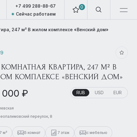
+7 499 288-88-67
0
Сейчас работаем
тира, 247 м² В жилом комплексе «Венский дом»
59
 КОМНАТНАЯ КВАРТИРА, 247 М² В
ОМ КОМПЛЕКСЕ «ВЕНСКИЙ ДОМ»
 000 ₽
RUB
USD
EUR
Киевская
Неопалимовский переулок, 8
7 м²
5 комнат
7 этаж
с мебелью