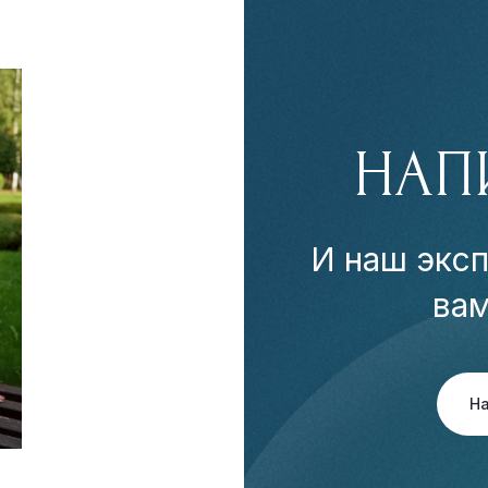
НАП
И наш эксп
ва
Н