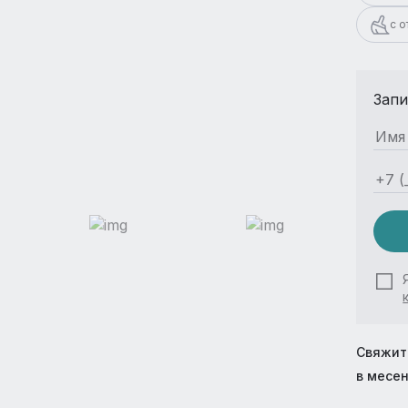
с 
Запи
Свяжит
в месе