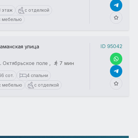
3 этаж
с отделкой
с мебелью
ID 95042
аманская улица
. Октябрьское поле ,
7 мин
66 сот.
4 спальни
с мебелью
с отделкой