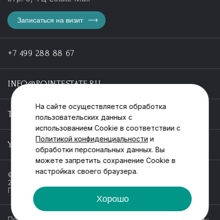
Записаться на визит
+7 499 288 88 67
INFO@POINTESTATE.RU
На сайте осуществляется обработка
TELEGRAM
пользовательских данных с
использованием Cookie в соответствии с
Политикой конфиденциальности
и
YOUTUBE
обработки персональных данных. Вы
можете запретить сохранение Cookie в
настройках своего браузера.
© ООО «Пойнт эстейт», ИНН 55546464612,
2013-2025
Политика обработки персональных данных
Хорошо
Политика конфиденциальности
Разработка