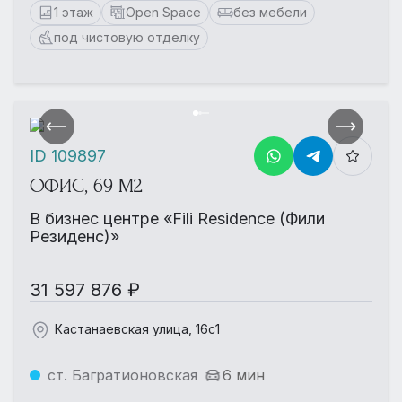
1 этаж
Open Space
без мебели
под чистовую отделку
ID 109897
ОФИС, 69 М2
В бизнес центре «Fili Residence (Фили
Резиденс)»
31 597 876 ₽
Кастанаевская улица, 16с1
ст. Багратионовская
6 мин