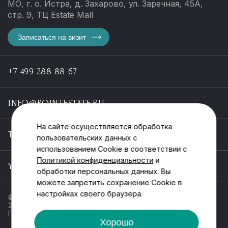
МО, г. о. Истра, д. Захарово, ул. Заречная, 45А,
стр. 9, ТЦ Estate Mall
Записаться на визит
+7 499 288 88 67
INFO@POINTESTATE.RU
На сайте осуществляется обработка
TELEGRAM
пользовательских данных с
использованием Cookie в соответствии с
Политикой конфиденциальности
и
YOUTUBE
обработки персональных данных. Вы
можете запретить сохранение Cookie в
настройках своего браузера.
© ООО «Пойнт эстейт», ИНН 55546464612,
2013-2025
Политика обработки персональных данных
Хорошо