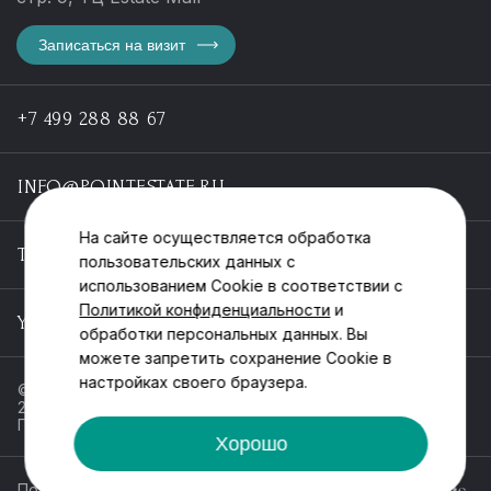
Записаться на визит
+7 499 288 88 67
INFO@POINTESTATE.RU
На сайте осуществляется обработка
TELEGRAM
пользовательских данных с
использованием Cookie в соответствии с
Политикой конфиденциальности
и
YOUTUBE
обработки персональных данных. Вы
можете запретить сохранение Cookie в
настройках своего браузера.
© ООО «Пойнт эстейт», ИНН 55546464612,
2013-2025
Политика обработки персональных данных
Хорошо
Политика конфиденциальности
Разработка