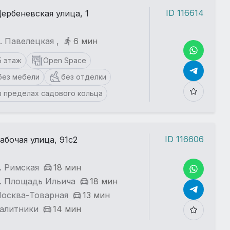
ID 116614
ербеневская улица, 1
. Павелецкая ,
6 мин
5 этаж
Open Space
без мебели
без отделки
в пределах садового кольца
ID 116606
абочая улица, 91с2
. Римская
18 мин
. Площадь Ильича
18 мин
Москва-Товарная
13 мин
Калитники
14 мин