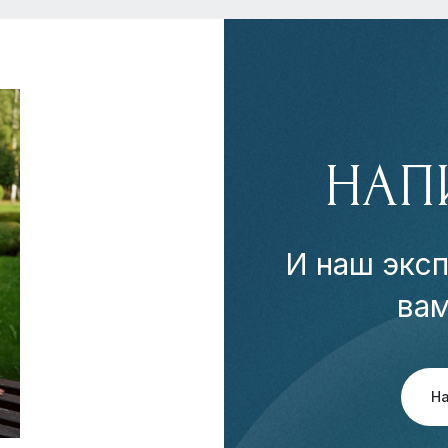
НАП
И наш эксп
ва
Н