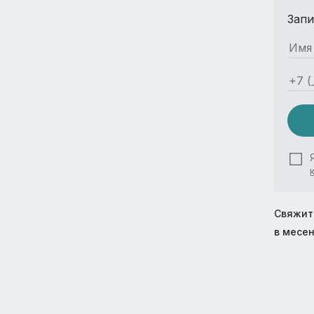
Запи
Свяжит
в месе