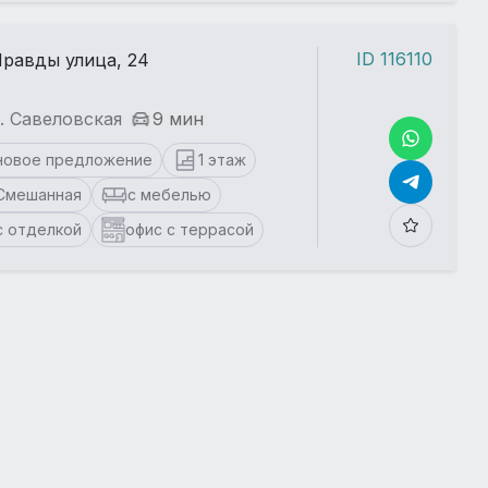
ID 116110
равды улица, 24
. Савеловская
9 мин
новое предложение
1 этаж
Смешанная
с мебелью
с отделкой
офис с террасой