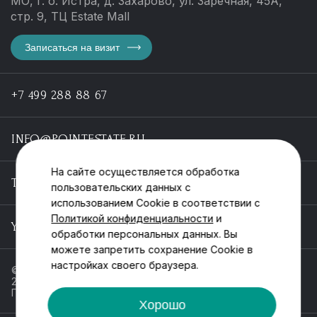
МО, г. о. Истра, д. Захарово, ул. Заречная, 45А,
стр. 9, ТЦ Estate Mall
Записаться на визит
+7 499 288 88 67
INFO@POINTESTATE.RU
На сайте осуществляется обработка
TELEGRAM
пользовательских данных с
использованием Cookie в соответствии с
Политикой конфиденциальности
и
YOUTUBE
обработки персональных данных. Вы
можете запретить сохранение Cookie в
настройках своего браузера.
© ООО «Пойнт эстейт», ИНН 55546464612,
2013-2025
Политика обработки персональных данных
Хорошо