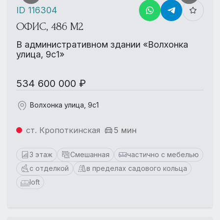
ID 116304
ОФИС, 486 М2
В административном здании «Волхонка
улица, 9с1»
534 600 000 ₽
Волхонка улица, 9с1
ст. Кропоткинская
5 мин
3 этаж
Смешанная
частично с мебелью
с отделкой
в пределах садового кольца
loft