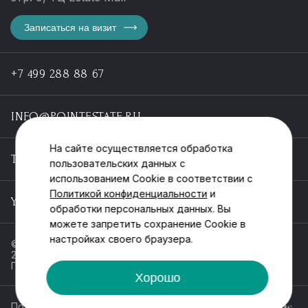
Записаться на визит
+7 499 288 88 67
INFO@POINTESTATE.RU
На сайте осуществляется обработка
TELEGRAM
пользовательских данных с
использованием Cookie в соответствии с
Политикой конфиденциальности
и
YOUTUBE
обработки персональных данных. Вы
можете запретить сохранение Cookie в
настройках своего браузера.
© ООО «Пойнт эстейт», ИНН 55546464612,
2013-2025
Политика обработки персональных данных
Хорошо
Политика конфиденциальности
Разработка