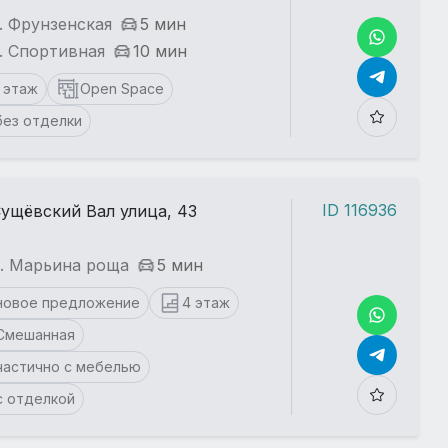
. Фрунзенская
5 мин
. Спортивная
10 мин
1 этаж
Open Space
без отделки
ID 116936
ущёвский Вал улица, 43
т. Марьина роща
5 мин
новое предложение
4 этаж
Смешанная
частично с мебелью
с отделкой