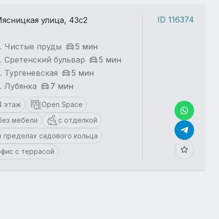
ID 116374
ясницкая улица, 43с2
. Чистые пруды
5 мин
. Сретенский бульвар
5 мин
. Тургеневская
5 мин
. Лубянка
7 мин
4 этаж
Open Space
без мебели
с отделкой
в пределах садового кольца
офис с террасой