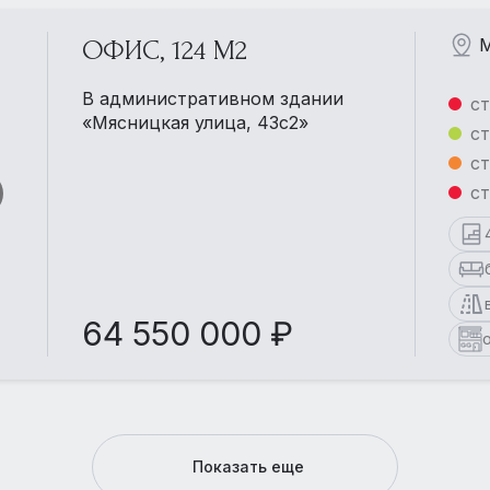
М
ОФИС, 124 М2
В административном здании
ст
«Мясницкая улица, 43с2»
ст
ст
ст
64 550 000 ₽
Показать еще