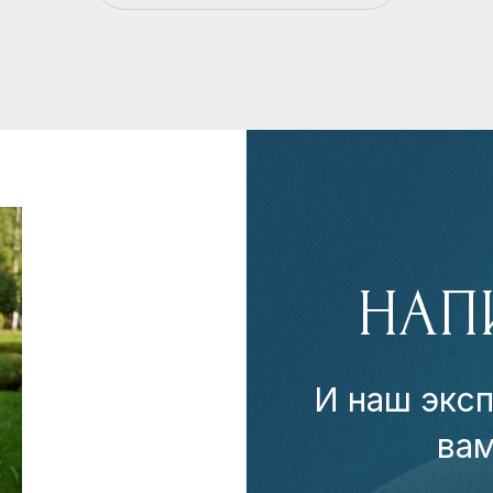
НАП
И наш эксп
ва