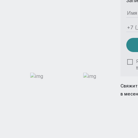
Запи
Свяжит
в месе