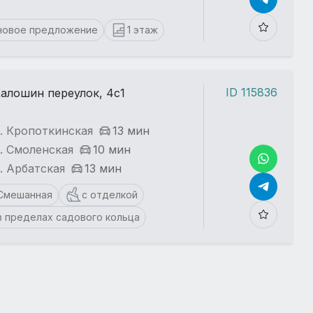
новое предложение
1 этаж
ID 115836
алошин переулок, 4с1
. Кропоткинская
13 мин
. Смоленская
10 мин
. Арбатская
13 мин
Смешанная
с отделкой
в пределах садового кольца