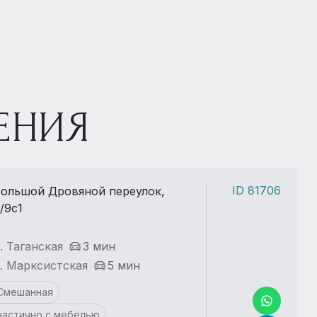
ЕНИЯ
ID 81706
ольшой Дровяной переулок,
/9с1
. Таганская
3 мин
. Марксистская
5 мин
Смешанная
частично с мебелью