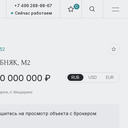
+7 499 288-88-67
0
Сейчас работаем
452
БНЯК, М2
50 000 000 ₽
RUB
USD
EUR
идное, п. Мещерино
шитесь на просмотр объекта с брокером