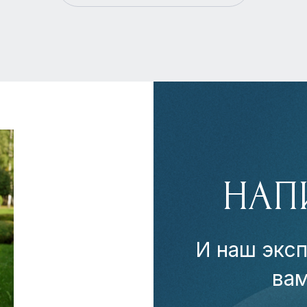
НАП
И наш эксп
ва