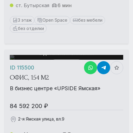
ст. Бутырская
6 мин
3 этаж
Open Space
без мебели
без отделки
Еще больше фотографий
в детальном описании
Смотреть
ID 115500
ОФИС, 154 М2
В бизнес центре «UPSIDE Ямская»
84 592 200 ₽
2-я Ямская улица, вл.9