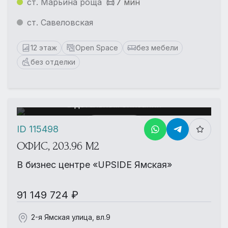
ст. Марьина роща
7 мин
ст. Савеловская
12 этаж
Open Space
без мебели
без отделки
Еще больше фотографий
в детальном описании
Смотреть
ID 115498
ОФИС, 203.96 М2
В бизнес центре «UPSIDE Ямская»
91 149 724 ₽
2-я Ямская улица, вл.9