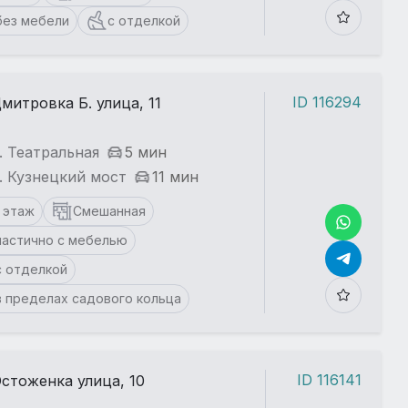
без мебели
с отделкой
ID 116294
митровка Б. улица, 11
. Театральная
5 мин
. Кузнецкий мост
11 мин
1 этаж
Смешанная
частично с мебелью
с отделкой
в пределах садового кольца
ID 116141
стоженка улица, 10