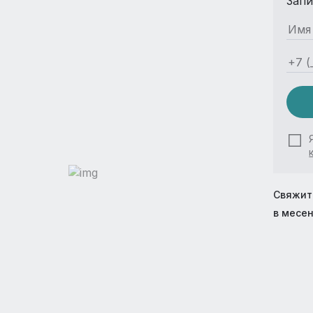
Запи
Свяжит
в месе