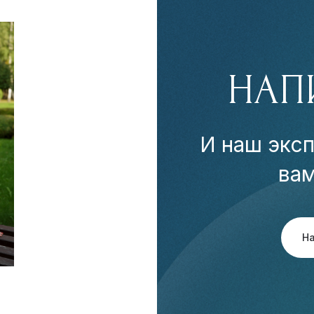
НАП
И наш эксп
ва
Н