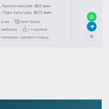
. Кропоткинская
5 мин
. Парк культуры
13 мин
1 этаж
Open Space
с мебелью
с отделкой
в пределах садового кольца