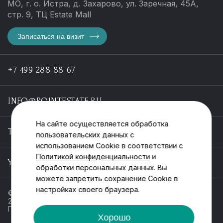
МО, г. о. Истра, д. Захарово, ул. Заречная, 45А,
стр. 9, ТЦ Estate Mall
Записаться на визит
+7 499 288 88 67
INFO@POINTESTATE.RU
На сайте осуществляется обработка
TELEGRAM
пользовательских данных с
использованием Cookie в соответствии с
Политикой конфиденциальности
и
YOUTUBE
обработки персональных данных. Вы
можете запретить сохранение Cookie в
настройках своего браузера.
© ООО «Пойнт эстейт», ИНН 55546464612,
2013-2025
Политика обработки персональных данных
Хорошо