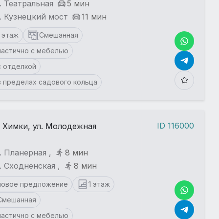
. Театральная
5 мин
. Кузнецкий мост
11 мин
1 этаж
Смешанная
частично с мебелью
с отделкой
в пределах садового кольца
ID 116000
. Химки, ул. Молодежная
. Планерная ,
8 мин
. Сходненская ,
8 мин
новое предложение
1 этаж
Смешанная
частично с мебелью