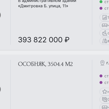
В административном здании
ст
«Дмитровка Б. улица, 11»
ст
393 822 000 ₽
г
ОСОБНЯК, 3504.4 М2
ст
ст