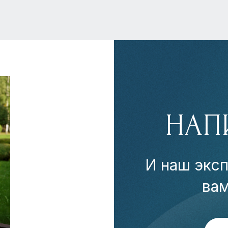
НАП
И наш эксп
ва