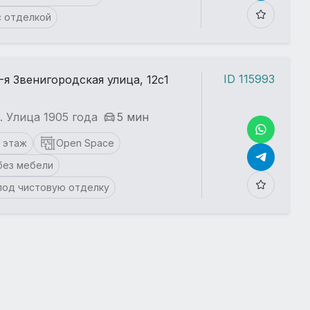
с отделкой
ID 115993
-я Звенигородская улица, 12с1
. Улица 1905 года
5 мин
1 этаж
Open Space
без мебели
под чистовую отделку