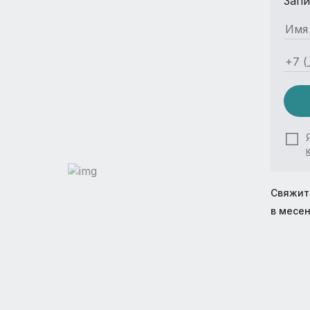
Запи
Свяжит
в месе