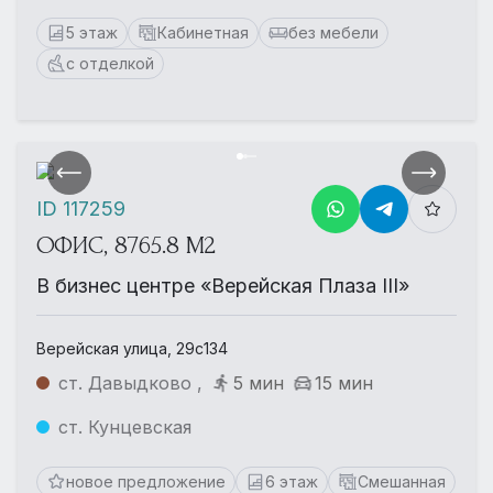
5 этаж
Кабинетная
без мебели
с отделкой
ID 117259
ОФИС, 8765.8 М2
В бизнес центре «Верейская Плаза III»
Верейская улица, 29с134
ст. Давыдково ,
5 мин
15 мин
ст. Кунцевская
новое предложение
6 этаж
Смешанная