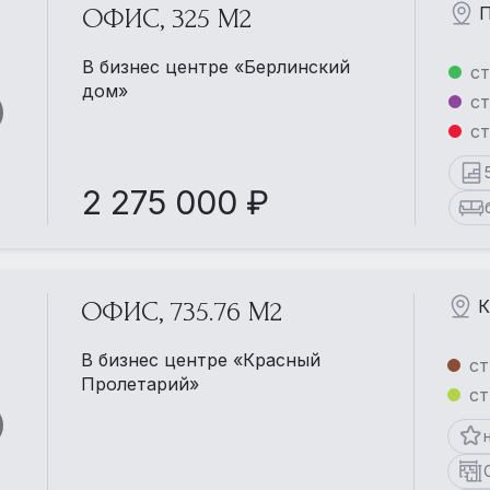
П
ОФИС, 325 М2
В бизнес центре «Берлинский
ст
дом»
ст
ст
2 275 000 ₽
К
ОФИС, 735.76 М2
В бизнес центре «Красный
ст
Пролетарий»
ст