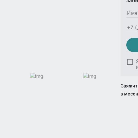
Запи
Свяжит
в месе