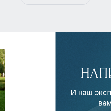
НАП
И наш эксп
ва