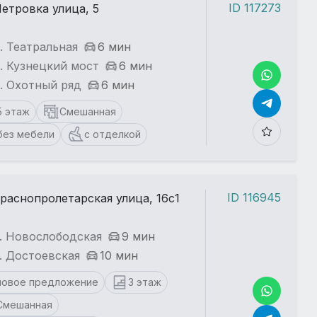
ID 117273
етровка улица, 5
. Театральная
6 мин
. Кузнецкий мост
6 мин
. Охотный ряд
6 мин
5 этаж
Смешанная
без мебели
с отделкой
ID 116945
раснопролетарская улица, 16с1
. Новослободская
9 мин
. Достоевская
10 мин
новое предложение
3 этаж
Смешанная