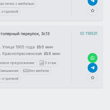
частично с мебелью
с отделкой
ID 116531
толярный переулок, 3с13
. Улица 1905 года
6 мин
. Краснопресненская
8 мин
новое предложение
3 этаж
Смешанная
без мебели
с отделкой