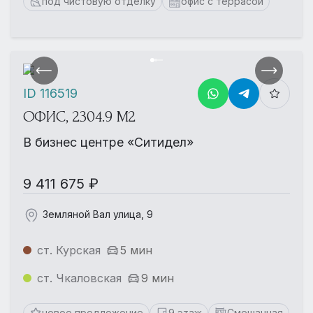
под чистовую отделку
офис с террасой
ID 116519
ОФИС, 2304.9 М2
В бизнес центре «Ситидел»
9 411 675 ₽
Земляной Вал улица, 9
ст. Курская
5 мин
ст. Чкаловская
9 мин
новое предложение
9 этаж
Смешанная