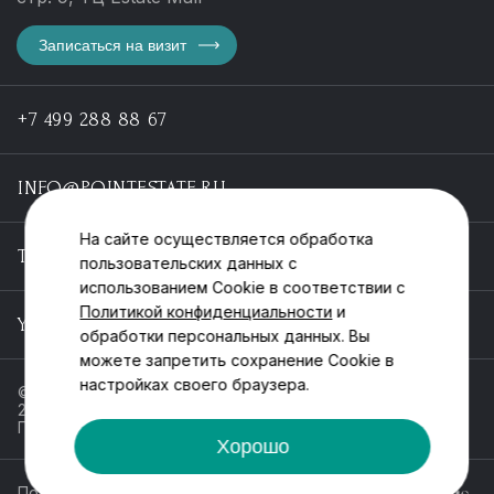
Записаться на визит
+7 499 288 88 67
INFO@POINTESTATE.RU
На сайте осуществляется обработка
TELEGRAM
пользовательских данных с
использованием Cookie в соответствии с
Политикой конфиденциальности
и
YOUTUBE
обработки персональных данных. Вы
можете запретить сохранение Cookie в
настройках своего браузера.
© ООО «Пойнт эстейт», ИНН 55546464612,
2013-2025
Политика обработки персональных данных
Хорошо
Политика конфиденциальности
Разработка