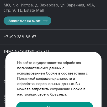
МО, г. о. Истра, д. Захарово, ул. Заречная, 45А,
стр. 9, ТЦ Estate Mall
Записаться на визит
+7 499 288 88 67
INFO@POINTESTATE.RU
На сайте осуществляется обработка
TELEGRAM
пользовательских данных с
использованием Cookie в соответствии с
Политикой конфиденциальности
и
YOUTUBE
обработки персональных данных. Вы
можете запретить сохранение Cookie в
настройках своего браузера.
© ООО «Пойнт эстейт», ИНН 55546464612,
2013-2025
Политика обработки персональных данных