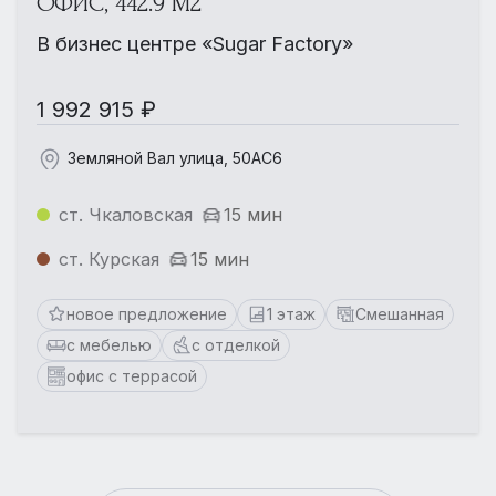
ОФИС, 442.9 М2
В бизнес центре «Sugar Factory»
1 992 915 ₽
Земляной Вал улица, 50АС6
ст. Чкаловская
15 мин
ст. Курская
15 мин
новое предложение
1 этаж
Смешанная
с мебелью
с отделкой
офис с террасой