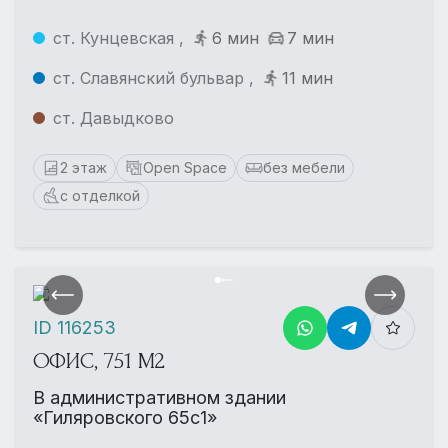
ст. Кунцевская ,
6 мин
7 мин
ст. Славянский бульвар ,
11 мин
ст. Давыдково
2 этаж
Open Space
без мебели
с отделкой
ID 116253
ОФИС, 751 М2
В административном здании
«Гиляровского 65с1»