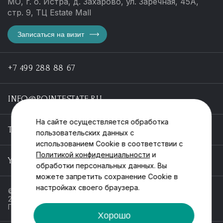
МО, г. о. Истра, д. Захарово, ул. Заречная, 45А,
стр. 9, ТЦ Estate Mall
Записаться на визит
+7 499 288 88 67
INFO@POINTESTATE.RU
На сайте осуществляется обработка
TELEGRAM
пользовательских данных с
использованием Cookie в соответствии с
Политикой конфиденциальности
и
YOUTUBE
обработки персональных данных. Вы
можете запретить сохранение Cookie в
настройках своего браузера.
© ООО «Пойнт эстейт», ИНН 55546464612,
2013-2025
Политика обработки персональных данных
Хорошо