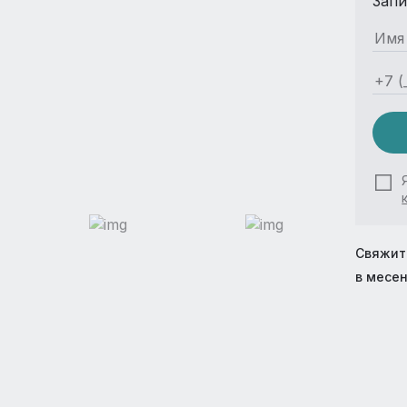
Запи
Свяжит
в месе