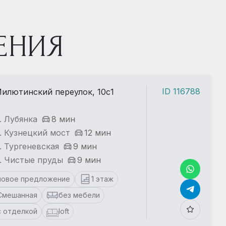
ЕНИЯ
ID 116788
илютинский переулок, 10с1
. Лубянка
8 мин
. Кузнецкий мост
12 мин
. Тургеневская
9 мин
. Чистые пруды
9 мин
новое предложение
1 этаж
Смешанная
без мебели
с отделкой
loft