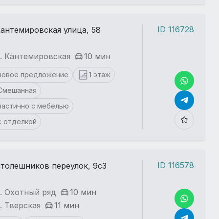
ID 116728
антемировская улица, 58
. Кантемировская
10 мин
новое предложение
1 этаж
Смешанная
частично с мебелью
с отделкой
ID 116578
толешников переулок, 9с3
. Охотный ряд
10 мин
. Тверская
11 мин