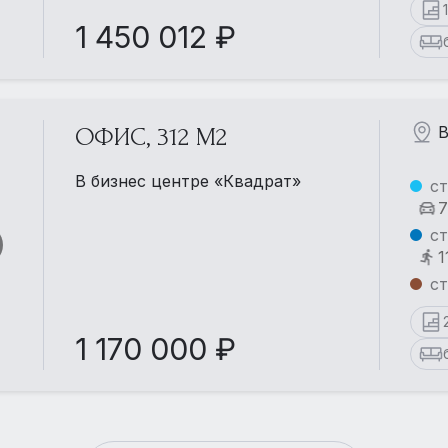
1 450 012 ₽
В
ОФИС, 312 М2
В бизнес центре «Квадрат»
ст
7
ст
1
с
1 170 000 ₽