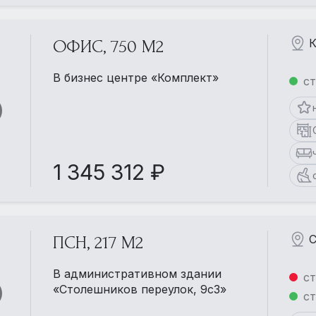
К
ОФИС, 750 М2
В бизнес центре «Комплект»
ст
1 345 312 ₽
С
ПСН, 217 М2
В административном здании
ст
«Столешников переулок, 9с3»
ст