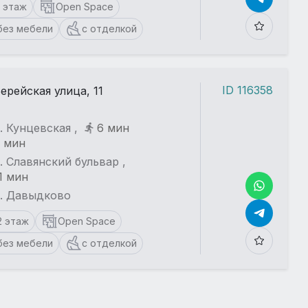
1 этаж
Open Space
без мебели
с отделкой
ID 116358
ерейская улица, 11
. Кунцевская ,
6 мин
 мин
. Славянский бульвар ,
1 мин
т. Давыдково
2 этаж
Open Space
без мебели
с отделкой