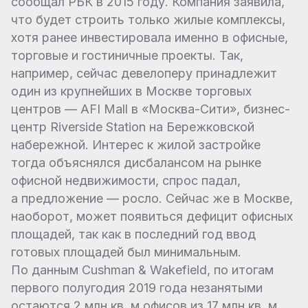
сообщал РБК в 2015 году. Компания заявила,
что будет строить только жилые комплексы,
хотя ранее инвестировала именно в офисные,
торговые и гостиничные проекты. Так,
например, сейчас девелоперу принадлежит
один из крупнейших в Москве торговых
центров — AFI Mall в «Москва-Сити», бизнес-
центр Riverside Station на Бережковской
набережной. Интерес к жилой застройке
тогда объяснялся дисбалансом на рынке
офисной недвижимости, спрос падал,
а предложение — росло. Сейчас же в Москве,
наоборот, может появиться дефицит офисных
площадей, так как в последний год ввод
готовых площадей был минимальным.
По данным Cushman & Wakefield, по итогам
первого полугодия 2019 года незанятыми
остаются 2 млн кв. м офисов из 17 млн кв. м.