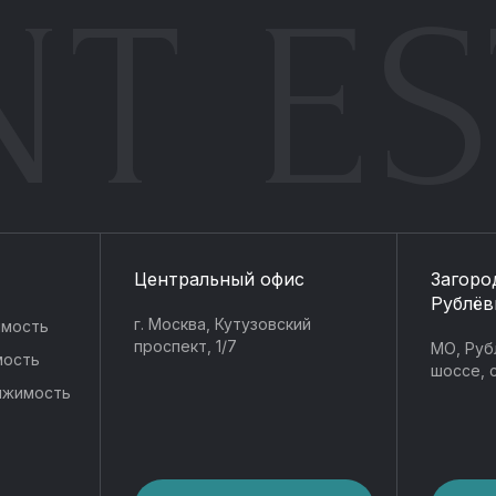
NT ES
Центральный офис
Загоро
Рублёв
г. Москва, Кутузовский
имость
проспект, 1/7
МО, Руб
мость
шоссе, с
ижимость