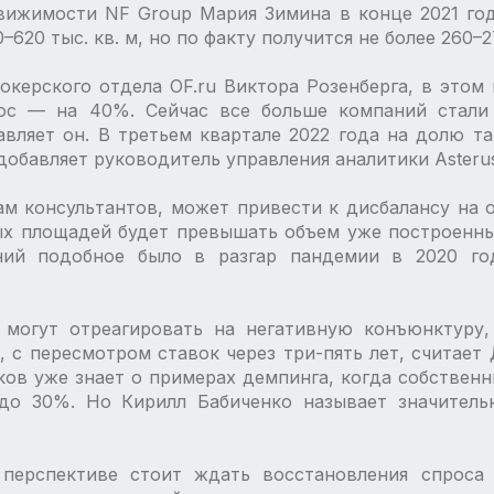
ижимости NF Group Мария Зимина в конце 2021 год
620 тыс. кв. м, но по факту получится не более 260–27
окерского отдела OF.ru Виктора Розенберга, в этом 
ос — на 40%. Сейчас все больше компаний стали
вляет он. В третьем квартале 2022 года на долю т
добавляет руководитель управления аналитики Asteru
зам консультантов, может привести к дисбалансу на 
х площадей будет превышать объем уже построенны
ий подобное было в разгар пандемии в 2020 год
 могут отреагировать на негативную конъюнктуру,
, с пересмотром ставок через три-пять лет, считает
ов уже знает о примерах демпинга, когда собствен
до 30%. Но Кирилл Бабиченко называет значител
перспективе стоит ждать восстановления спроса