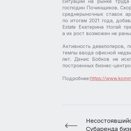
ситуации на рынке труда
господин Починщиков. Скор
среднерыночных ставок ар
по итогам 2021 года, доба
Estate Екатерина Ногай пр
а их рост возможен не рань
Активность девелоперов, п
темпы ввода офисной недви
лет. Денис Бобков не иск
построенных бизнес-центро
Подробнее:
https://www.komm
Несостоявшийс
Субаренда биз