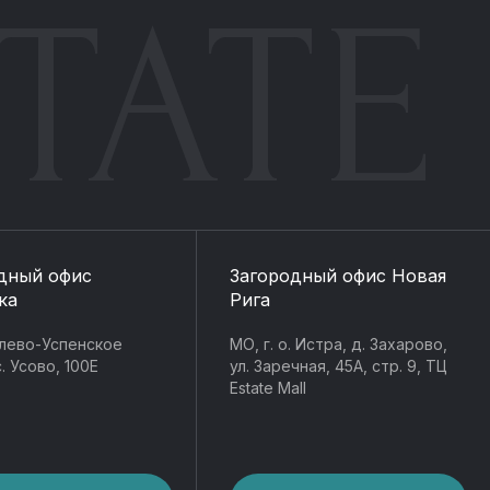
TATE
дный офис
Загородный офис Новая
ка
Рига
лево-Успенское
МО, г. о. Истра, д. Захарово,
. Усово, 100Е
ул. Заречная, 45А, стр. 9, ТЦ
Estate Mall