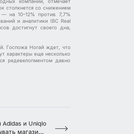
одных компаний, отмечает
ок столкнется со снижением
и — на 10–12% против 7,7%
ваний и аналитики IBC Real
исов достигнут своего дна,
й. Госпожа Ногай ждет, что
ут характеры еще несколько
тся редевелопментом давно
Adidas и Uniqlo
ывать магазины