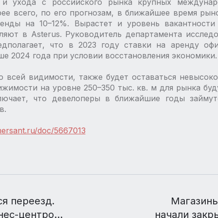
 и ухода с российского рынка крупных междунар
ее всего, по его прогнозам, в ближайшее время рын
енды на 10–12%. Вырастет и уровень вакантност
вляют в Asterus. Руководитель департамента исследо
едполагает, что в 2023 году ставки на аренду оф
ше 2024 года при условии восстановления экономики.
о всей видимости, также будет оставаться невысоко
жимости на уровне 250–350 тыс. кв. м для рынка буд
лючает, что девелоперы в ближайшие годы займу
в.
ersant.ru/doc/5667013
я переезд.
Магазины 
нес-центров
начали закр