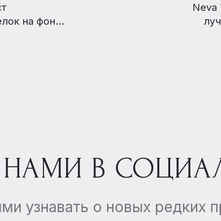
ст
Neva 
елок на фоне
лу
жетов
п
 НАМИ В СОЦИА
ми узнавать о новых редких 