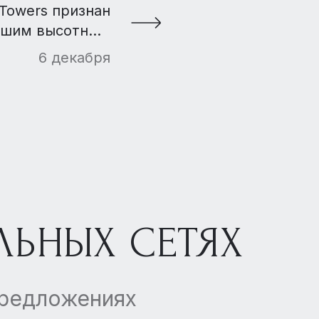
Towers признан
чшим высотным
роектом в мире
6 декабря
ЛЬНЫХ СЕТЯХ
предложениях