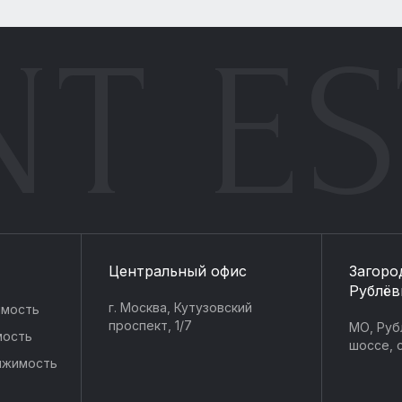
NT ES
Центральный офис
Загоро
Рублёв
г. Москва, Кутузовский
имость
проспект, 1/7
МО, Руб
мость
шоссе, с
ижимость