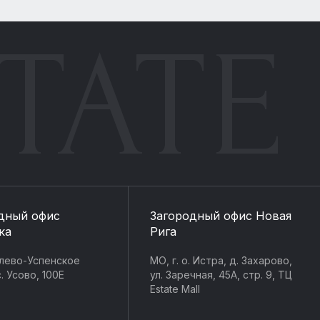
TATE
дный офис
Загородный офис Новая
ка
Рига
лево-Успенское
МО, г. о. Истра, д. Захарово,
. Усово, 100Е
ул. Заречная, 45А, стр. 9, ТЦ
Estate Mall