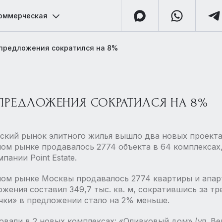
оммерческая
 предложения сократился на 8%
ПРЕДЛОЖЕНИЯ СОКРАТИЛСЯ НА 8%
овский рынок элитного жилья вышло два новых проект
ном рынке продавалось 2774 объекта в 64 комплексах
пании Point Estate.
итном рынке Москвы продавалось 2774 квартиры и апа
жения составил 349,7 тыс. кв. м, сократившись за тр
чки» в предложении стало на 2% меньше.
вали в 2 новых комплексах: «Оливковый дом» (ул. Верх