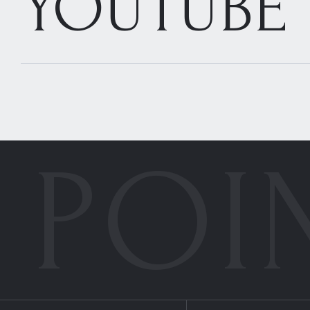
YOUTUBE
POI