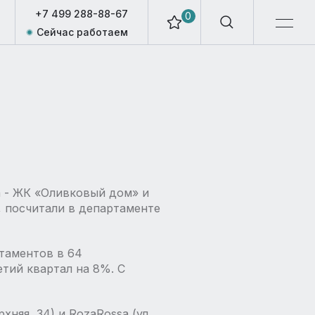
+7 499 288-88-67
0
Сейчас работаем
а - ЖК «Оливковый дом» и
, посчитали в департаменте
ртаментов в 64
етий квартал на 8%. С
няя, 34) и RozaRossa (ул.