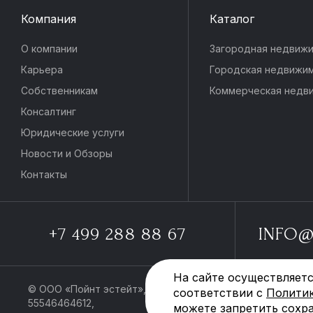
Компания
Каталог
О компании
Загородная недвиж
Карьера
Городская недвижи
Собственникам
Коммерческая недв
Консалтинг
Юридические услуги
Новости и Обзоры
Контакты
+7 499 288 88 67
INFO@
На сайте осуществляетс
© ООО «Пойнт эстейт», ИНН
Политика обраб
соответствии с
Полити
55546464612,
данных
можете запретить сохра