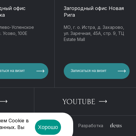
дный офис
Загородный офис Новая
ка
Рига
лево-Успенское
МО, г. о. Истра, д. Захарово,
. Усово, 100Е
ул. Заречная, 45А, стр. 9, ТЦ
Estate Mall
аться на визит
Записаться на визит
YOUTUBE
ем Cookie в
ности
Разработка
Хорошо
анных. Вы