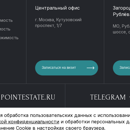
Центральный офис
Загоро
Рублёв
г. Москва, Кутузовский
имость
проспект, 1/7
МО, Руб
мость
шоссе, с
ижимость
Записаться на визит
Запис
POINTESTATE.RU
TELEGRAM
я обработка пользовательских данных с использовани
отки персональных
Политика конфиденциаль
кой конфиденциальности
и обработки персональных д
нение Cookie в настройках своего браузера.